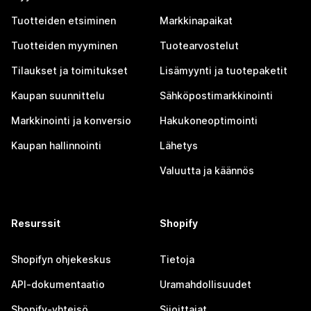
Tuotteiden etsiminen
Markkinapaikat
Tuotteiden myyminen
Tuotearvostelut
Tilaukset ja toimitukset
Lisämyynti ja tuotepaketit
Kaupan suunnittelu
Sähköpostimarkkinointi
Markkinointi ja konversio
Hakukoneoptimointi
Kaupan hallinnointi
Lähetys
Valuutta ja käännös
Resurssit
Shopify
Shopifyn ohjekeskus
Tietoja
API-dokumentaatio
Uramahdollisuudet
Shopify-yhteisö
Sijoittajat