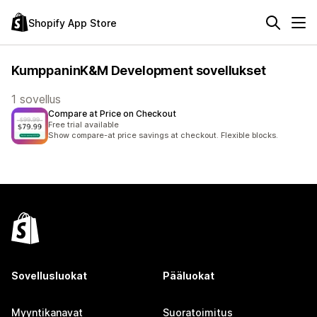
Shopify App Store
KumppaninK&M Development sovellukset
1 sovellus
Compare at Price on Checkout
Free trial available
Show compare-at price savings at checkout. Flexible blocks.
Sovellusluokat
Pääluokat
Myyntikanavat
Suoratoimitus