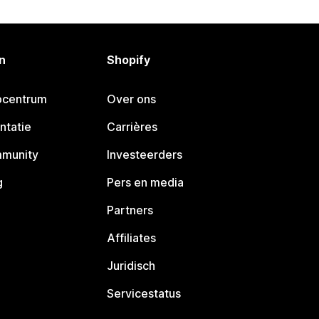
n
Shopify
pcentrum
Over ons
ntatie
Carrières
mmunity
Investeerders
g
Pers en media
Partners
Affiliates
Juridisch
Servicestatus