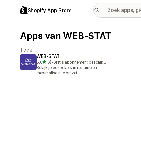
Shopify App Store
Apps van WEB-STAT
1 app
WEB‑STAT
van 5 sterren
5,0
(6)
•
Gratis abonnement beschikbaar
6 recensies in totaal
Bekijk je bezoekers in realtime en
maximaliseer je omzet.