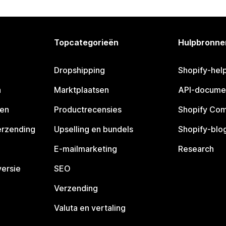
Topcategorieën
Hulpbronne
Dropshipping
Shopify-hel
n
Marktplaatsen
API-docume
pen
Productrecensies
Shopify Co
erzending
Upselling en bundels
Shopify-blo
E-mailmarketing
Research
ersie
SEO
Verzending
Valuta en vertaling