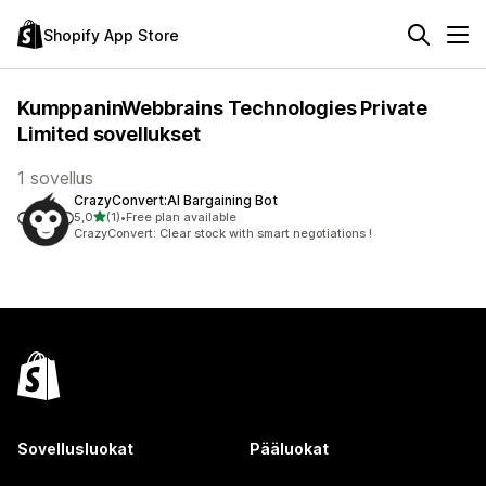
Shopify App Store
KumppaninWebbrains Technologies Private
Limited sovellukset
1 sovellus
CrazyConvert:AI Bargaining Bot
/ 5 tähteä
5,0
(1)
•
Free plan available
1 arvostelua yhteensä
CrazyConvert: Clear stock with smart negotiations !
Sovellusluokat
Pääluokat