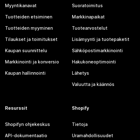
Myyntikanavat
Suoratoimitus
Tuotteiden etsiminen
Markkinapaikat
Tuotteiden myyminen
Tuotearvostelut
Tilaukset ja toimitukset
Lisämyynti ja tuotepaketit
Kaupan suunnittelu
Sähköpostimarkkinointi
Markkinointi ja konversio
Hakukoneoptimointi
Kaupan hallinnointi
Lähetys
Valuutta ja käännös
Resurssit
Shopify
Shopifyn ohjekeskus
Tietoja
API-dokumentaatio
Uramahdollisuudet