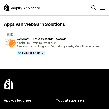
Shopify App Store
Apps van WebGarh Solutions
1 app
WebGarh GTM Assistant: GA4/Ads
van 5 sterren
4,6
(14)
•
Gratis te installeren
14 recensies in totaal
Server-side tracking voor GA4, Google Ads, Meta Pixel en meer
Built for Shopify
App-categorieën
Topcategorieën