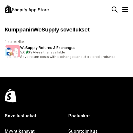
Shopify App Store
KumppaninWeSupply sovellukset
1 sovellus
WeSupply Returns & Exchanges
/ 5 tähteä
5,0
(9)
•
Free trial available
9 arvostelua yhteensä
Save return costs with exchanges and store credit refunds
Sovellusluokat
Pääluokat
Myyntikanavat
Suoratoimitus