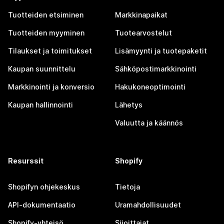
Tuotteiden etsiminen
Markkinapaikat
Tuotteiden myyminen
Tuotearvostelut
Tilaukset ja toimitukset
Lisämyynti ja tuotepaketit
Kaupan suunnittelu
Sähköpostimarkkinointi
Markkinointi ja konversio
Hakukoneoptimointi
Kaupan hallinnointi
Lähetys
Valuutta ja käännös
Resurssit
Shopify
Shopifyn ohjekeskus
Tietoja
API-dokumentaatio
Uramahdollisuudet
Shopify-yhteisö
Sijoittajat