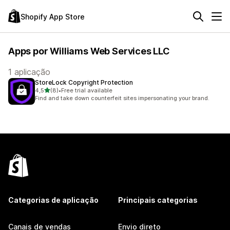
Shopify App Store
Apps por Williams Web Services LLC
1 aplicação
StoreLock Copyright Protection
de 5 estrelas
4,5
(8)
•
Free trial available
8 total de avaliações
Find and take down counterfeit sites impersonating your brand.
Categorias de aplicação
Principais categorias
Canais de vendas
Envio direto