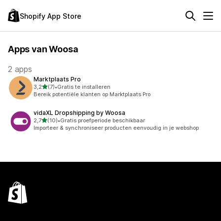
Shopify App Store
Apps van Woosa
2 apps
Marktplaats Pro
van 5 sterren
3,2
(7)
•
Gratis te installeren
7 recensies in totaal
Bereik potentiële klanten op Marktplaats Pro
vidaXL Dropshipping by Woosa
van 5 sterren
2,7
(10)
•
Gratis proefperiode beschikbaar
10 recensies in totaal
Importeer & synchroniseer producten eenvoudig in je webshop