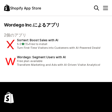
Shopify App Store
Wordego Inc.によるアプリ
2個のアプリ
Sortext: Boost Sales with AI
5つ星中
5.0
(1)
•
Free to install
合計レビュー数：1件
Turn First-Time Visitors into Customers with AI-Powered Deals!
Wordego: Segment Users with AI
Free plan available
Transform Marketing and Ads with AI-Driven Visitor Analytics!