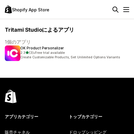
Shopify App Store
Tritami Studioによるアプリ
1個のアプリ
OK Product Personalizer
5つ星中
2.3
(3)
•
Free trial available
合計レビュー数：3件
Create Customizable Products, Set Unlimited Options Variants
アプリカテゴリー
トップカテゴリー
販売チャネル
ドロップシッピング