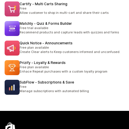
Cartify ‑ Multi Carts Sharing
Free
Allow customer to shop in multi-cart and share their carts
Matchly ‑ Quiz & Forms Builder
Free trial available
Recommend products and capture leads with quizzes and forms
Quick Notice ‑ Announcements
Free plan available
Create Clear alerts to Keep customers informed and unconfused.
Prizify ‑ Loyalty & Rewards
Free plan available
Enhace Repeat purchases with a custom loyalty program
SubFlow ‑ Subscriptions & Save
Free
Manage subscriptions with automated billing