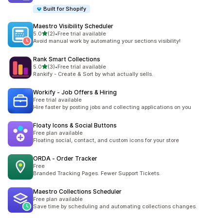
Built for Shopify
Maestro Visibility Scheduler
5つ星中
5.0
(2)
•
Free trial available
合計レビュー数：2件
Avoid manual work by automating your sections visibility!
Rank Smart Collections
5つ星中
5.0
(3)
•
Free trial available
合計レビュー数：3件
Rankify - Create & Sort by what actually sells.
Workify ‑ Job Offers & Hiring
Free trial available
Hire faster by posting jobs and collecting applications on you
Floaty Icons & Social Buttons
Free plan available
Floating social, contact, and custom icons for your store
ORDA ‑ Order Tracker
Free
Branded Tracking Pages. Fewer Support Tickets.
Maestro Collections Scheduler
Free plan available
Save time by scheduling and automating collections changes.