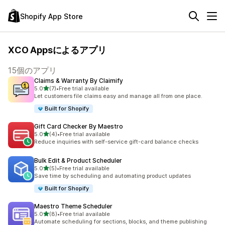
Shopify App Store
XCO Appsによるアプリ
15個のアプリ
Claims & Warranty By Claimify
5つ星中
5.0
(7)
•
Free trial available
合計レビュー数：7件
Let customers file claims easy and manage all from one place.
Built for Shopify
Gift Card Checker By Maestro
5つ星中
5.0
(4)
•
Free trial available
合計レビュー数：4件
Reduce inquiries with self-service gift-card balance checks
Bulk Edit & Product Scheduler
5つ星中
5.0
(5)
•
Free trial available
合計レビュー数：5件
Save time by scheduling and automating product updates
Built for Shopify
Maestro Theme Scheduler
5つ星中
5.0
(8)
•
Free trial available
合計レビュー数：8件
Automate scheduling for sections, blocks, and theme publishing