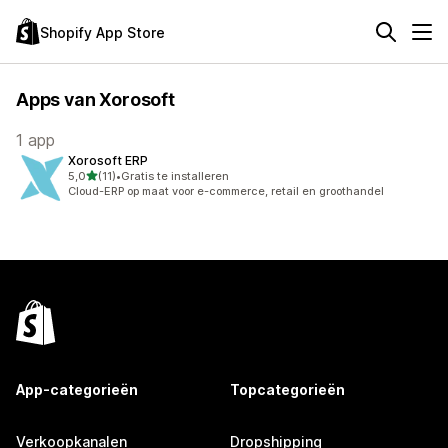
Shopify App Store
Apps van Xorosoft
1 app
Xorosoft ERP
van 5 sterren
5,0
(11)
•
Gratis te installeren
11 recensies in totaal
Cloud-ERP op maat voor e-commerce, retail en groothandel
App-categorieën
Topcategorieën
Verkoopkanalen
Dropshipping