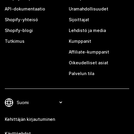
API-dokumentaatio
Uramahdollisuudet
Shopify-yhteisö
Sijoittajat
Shopify-blogi
Lehdistö ja media
Tutkimus
Kumppanit
Affiliate-kumppanit
Oikeudelliset asiat
Palvelun tila
Kehittäjän kirjautuminen
Käyttöehdot