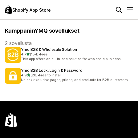
Shopify App Store
KumppaninYMQ sovellukset
2 sovellusta
Ymq B2B & Wholesale Solution
/ 5 tähteä
4,7
(154)
•
Free
154 arvostelua yhteensä
This app offers an all-in-one solution for wholesale business.
Ymq B2B Lock, Login & Password
/ 5 tähteä
4,9
(26)
•
Free to install
26 arvostelua yhteensä
Unlock exclusive pages, prices, and products for B2B customers