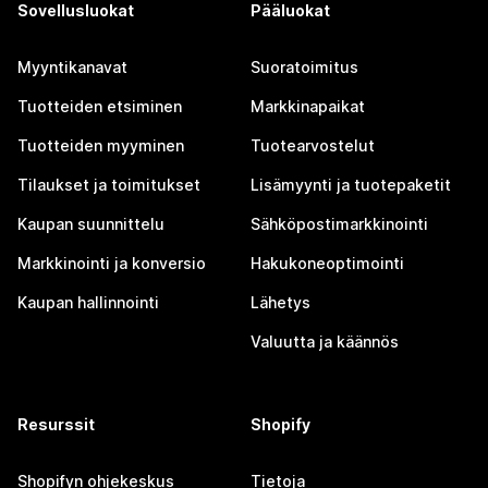
Sovellusluokat
Pääluokat
Myyntikanavat
Suoratoimitus
Tuotteiden etsiminen
Markkinapaikat
Tuotteiden myyminen
Tuotearvostelut
Tilaukset ja toimitukset
Lisämyynti ja tuotepaketit
Kaupan suunnittelu
Sähköpostimarkkinointi
Markkinointi ja konversio
Hakukoneoptimointi
Kaupan hallinnointi
Lähetys
Valuutta ja käännös
Resurssit
Shopify
Shopifyn ohjekeskus
Tietoja