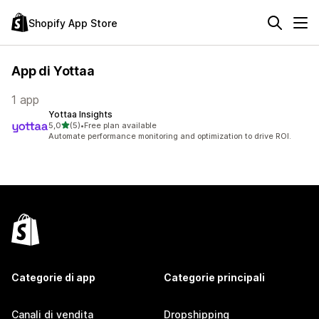
Shopify App Store
App di Yottaa
1 app
Yottaa Insights
stelle su 5
5,0
(5)
•
Free plan available
5 recensioni totali
Automate performance monitoring and optimization to drive ROI.
Categorie di app
Categorie principali
Canali di vendita
Dropshipping