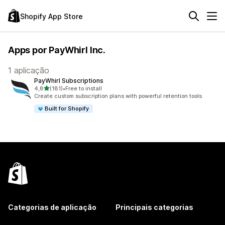
Shopify App Store
Apps por PayWhirl Inc.
1 aplicação
PayWhirl Subscriptions
de 5 estrelas
4,8
(181)
•
Free to install
181 total de avaliações
Create custom subscription plans with powerful retention tools
Built for Shopify
Categorias de aplicação
Principais categorias