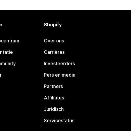
n
Shopify
pcentrum
Over ons
ntatie
Carrières
mmunity
Investeerders
g
Pers en media
Partners
Affiliates
Juridisch
Servicestatus