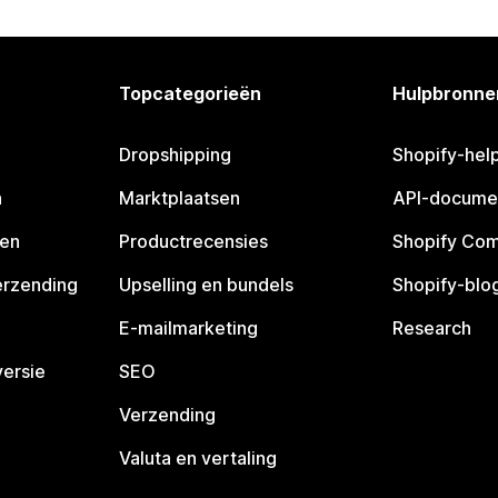
Topcategorieën
Hulpbronne
Dropshipping
Shopify-hel
n
Marktplaatsen
API-docume
pen
Productrecensies
Shopify Co
erzending
Upselling en bundels
Shopify-blo
E-mailmarketing
Research
ersie
SEO
Verzending
Valuta en vertaling