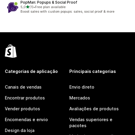
PopMan: Popups & Social Proof
de 5 estrelas
5,0
(1)
•
Free plan available
1 total de avaliações
Boost sales with custom popups: sales, social proof & more
Categorias de aplicação
Principais categorias
Canais de vendas
Envio direto
Encontrar produtos
Mercados
Vender produtos
Avaliações de produtos
Encomendas e envio
Vendas superiores e
pacotes
Design da loja