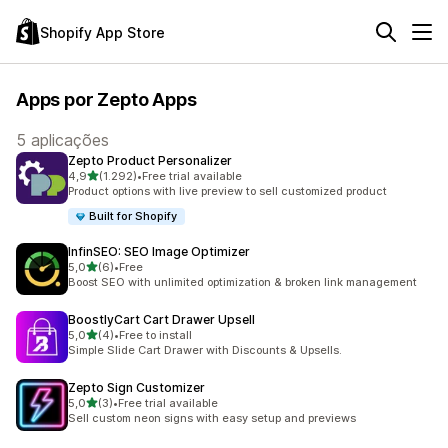
Shopify App Store
Apps por Zepto Apps
5 aplicações
Zepto Product Personalizer
de 5 estrelas
4,9
(1.292)
•
Free trial available
1292 total de avaliações
Product options with live preview to sell customized product
Built for Shopify
InfinSEO: SEO Image Optimizer
de 5 estrelas
5,0
(6)
•
Free
6 total de avaliações
Boost SEO with unlimited optimization & broken link management
BoostlyCart Cart Drawer Upsell
de 5 estrelas
5,0
(4)
•
Free to install
4 total de avaliações
Simple Slide Cart Drawer with Discounts & Upsells.
Zepto Sign Customizer
de 5 estrelas
5,0
(3)
•
Free trial available
3 total de avaliações
Sell custom neon signs with easy setup and previews