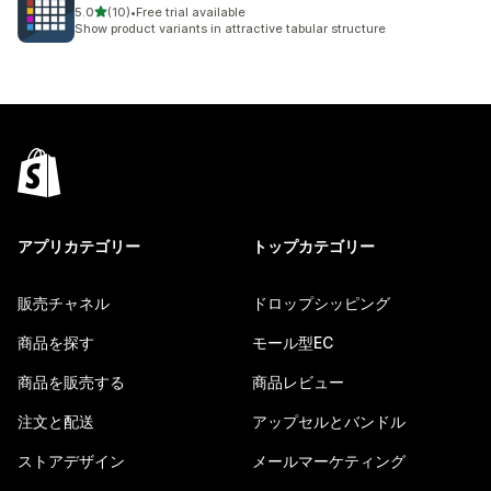
5つ星中
5.0
(10)
•
Free trial available
合計レビュー数：10件
Show product variants in attractive tabular structure
アプリカテゴリー
トップカテゴリー
販売チャネル
ドロップシッピング
商品を探す
モール型EC
商品を販売する
商品レビュー
注文と配送
アップセルとバンドル
ストアデザイン
メールマーケティング