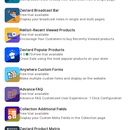
Zestard Broadcast Bar
Free trial available
Display your broadcast news in single and multi pages.
ReVisit‑Recent Viewed Products
Free trial available
Encourage Your Customers to buy Recently Viewed products.
Zestard Popular Products
5つ星中
4.0
(1)
•
Free trial available
合計レビュー数：1件
Cross Sale using the most popular products on your store
Anywhere Custom Forms
Free trial available
Make multiple custom forms and display on the website.
Advance FAQ
Free trial available
Advance FAQ Customized User Experience- 1 Click Configuration
Collection Additional Fields
Free trial available
Display your Custom Meta Fields in the Collection page.
Zestard Product Matrix