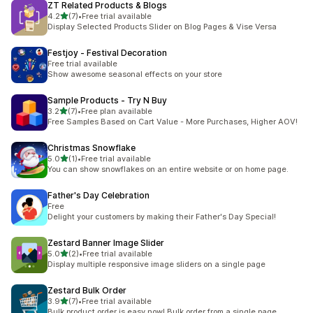
ZT Related Products & Blogs
5つ星中
4.2
(7)
•
Free trial available
合計レビュー数：7件
Display Selected Products Slider on Blog Pages & Vise Versa
Festjoy ‑ Festival Decoration
Free trial available
Show awesome seasonal effects on your store
Sample Products ‑ Try N Buy
5つ星中
3.2
(7)
•
Free plan available
合計レビュー数：7件
Free Samples Based on Cart Value - More Purchases, Higher AOV!
Christmas Snowflake
5つ星中
5.0
(1)
•
Free trial available
合計レビュー数：1件
You can show snowflakes on an entire website or on home page.
Father's Day Celebration
Free
Delight your customers by making their Father's Day Special!
Zestard Banner Image Slider
5つ星中
5.0
(2)
•
Free trial available
合計レビュー数：2件
Display multiple responsive image sliders on a single page
Zestard Bulk Order
5つ星中
3.9
(7)
•
Free trial available
合計レビュー数：7件
Bulk product order is easy now! Bulk order from a single page.