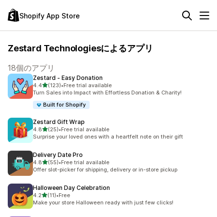
Shopify App Store
Zestard Technologiesによるアプリ
18個のアプリ
Zestard ‑ Easy Donation
5つ星中
4.4
(123)
•
Free trial available
合計レビュー数：123件
Turn Sales into Impact with Effortless Donation & Charity!
Built for Shopify
Zestard Gift Wrap
5つ星中
4.8
(25)
•
Free trial available
合計レビュー数：25件
Surprise your loved ones with a heartfelt note on their gift
Delivery Date Pro
5つ星中
4.8
(55)
•
Free trial available
合計レビュー数：55件
Offer slot-picker for shipping, delivery or in-store pickup
Halloween Day Celebration
5つ星中
4.2
(11)
•
Free
合計レビュー数：11件
Make your store Halloween ready with just few clicks!