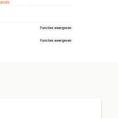
lands
Functies weergeven
Functies weergeven
 incentives
thoden hernoemen
ls
Mobiel responsief
ere talen
deregels