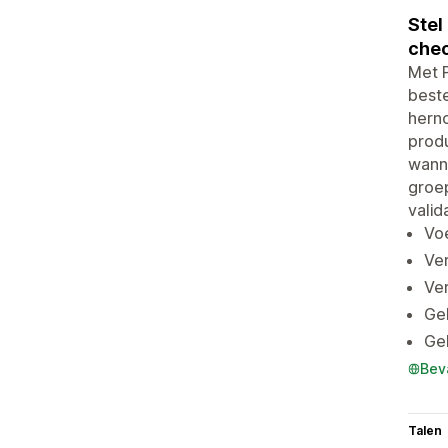
Stel
chec
Met 
best
hern
produ
wanne
groep
valid
Vo
Ve
Ve
Geb
Geb
Bev
Talen