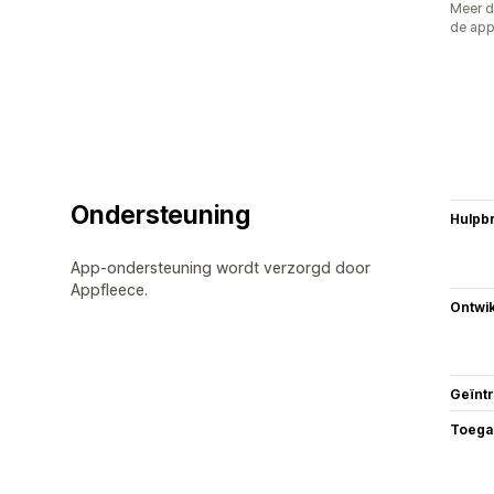
Meer d
de ap
Ondersteuning
Hulpb
App-ondersteuning wordt verzorgd door
Appfleece.
Ontwik
Geïnt
Toega