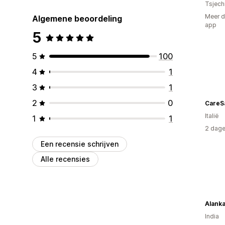
Tsjech
Meer d
Algemene beoordeling
app
5
5
100
4
1
3
1
2
0
CareS
Italië
1
1
2 dage
Een recensie schrijven
Alle recensies
Alank
India