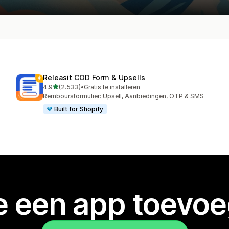
Releasit COD Form & Upsells
van 5 sterren
4,9
(2.533)
•
Gratis te installeren
2533 recensies in totaal
Remboursformulier: Upsell, Aanbiedingen, OTP & SMS
Built for Shopify
je een app toevo