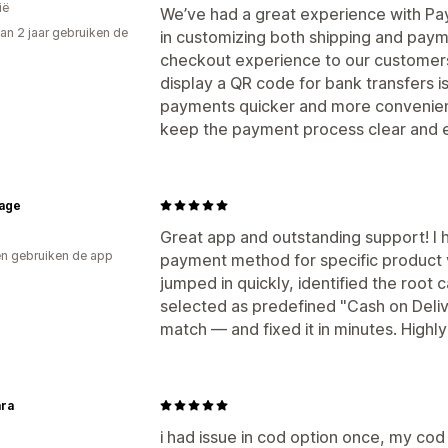
ië
We’ve had a great experience with Payf
an 2 jaar gebruiken de
in customizing both shipping and payme
checkout experience to our customers 
display a QR code for bank transfers is
payments quicker and more convenient
keep the payment process clear and ef
age
Great app and outstanding support! I h
n gebruiken de app
payment method for specific product 
jumped in quickly, identified the roo
selected as predefined "Cash on Deliv
match — and fixed it in minutes. Hig
ara
i had issue in cod option once, my co