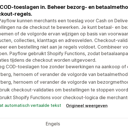
 COD-toeslagen in. Beheer bezorg- en betaalmetho
kout-regels.
Payflow kunnen merchants een toeslag voor Cash on Deliv
ellingen na de checkout te bewerken. Je kunt betaal- en 
oemen of de volgorde ervan wijzigen op basis van voorwaa
cten, collecties, klanttags en adresvelden. Checkout-vali
er een bestelling niet aan je regels voldoet. Combineer 
en. Payflow gebruikt Shopify Functions, zodat betaalaanp
aties tijdens de checkout worden uitgevoerd.
eg COD-toeslagen toe zonder bewerkingen na aankoop of 
rberg, hernoem of verander de volgorde van betaalmethode
rberg, hernoem of verander de volgorde van bezorgmethod
ruik checkout-validaties om bestellingen te stoppen voor
ruikt Shopify Functions voor checkout-logica die merchan
at automatisch vertaalde tekst
Origineel weergeven
Engels