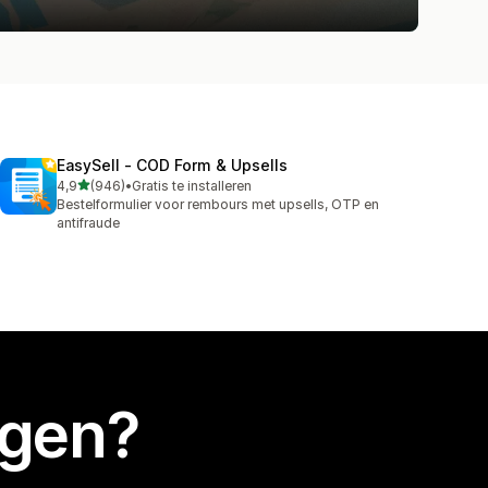
EasySell ‑ COD Form & Upsells
van 5 sterren
4,9
(946)
•
Gratis te installeren
946 recensies in totaal
Bestelformulier voor rembours met upsells, OTP en
antifraude
egen?