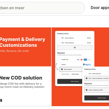
Door apps
ij met uitgelichte afbeeldingen