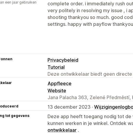
an een jaar gebruiken
complete order. i immediately rush ou
p
very politely in resolving my issue , i 
shooting thankyou so much. good cod
settings. happy with payflow thankyou
ronnen
Privacybeleid
Tutorial
Deze ontwikkelaar biedt geen directe
kelaar
Appfleece
Website
Jana Palacha 363, Zelené Předměstí, 
roduceerd
13 december 2023 ·
Wijzigingenlogb
ng tot gegevens
Deze app heeft toegang nodig tot d
kunnen werken in je winkel. Ontdek w
ontwikkelaar
.