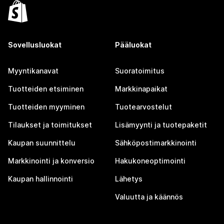
Sovellusluokat
Pääluokat
Myyntikanavat
Suoratoimitus
Tuotteiden etsiminen
Markkinapaikat
Tuotteiden myyminen
Tuotearvostelut
Tilaukset ja toimitukset
Lisämyynti ja tuotepaketit
Kaupan suunnittelu
Sähköpostimarkkinointi
Markkinointi ja konversio
Hakukoneoptimointi
Kaupan hallinnointi
Lähetys
Valuutta ja käännös