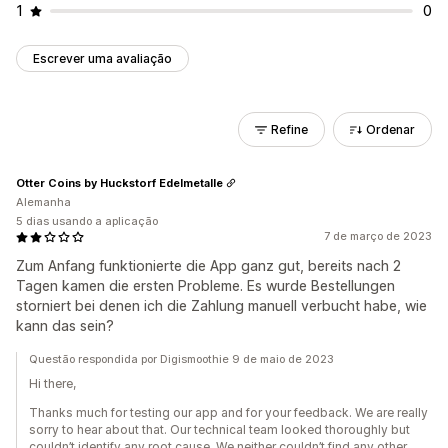
1
0
Escrever uma avaliação
Refine
Ordenar
Otter Coins by Huckstorf Edelmetalle
Alemanha
5 dias usando a aplicação
7 de março de 2023
Zum Anfang funktionierte die App ganz gut, bereits nach 2
Tagen kamen die ersten Probleme. Es wurde Bestellungen
storniert bei denen ich die Zahlung manuell verbucht habe, wie
kann das sein?
Questão respondida por Digismoothie 9 de maio de 2023
Hi there,
Thanks much for testing our app and for your feedback. We are really
sorry to hear about that. Our technical team looked thoroughly but
couldn’t identify any root cause. We neither couldn’t find any other