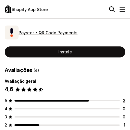
Shopify App Store
Payster • QR Code Payments
Instale
Avaliações
(4)
Avaliação geral
4,6
5
3
4
0
3
0
2
1