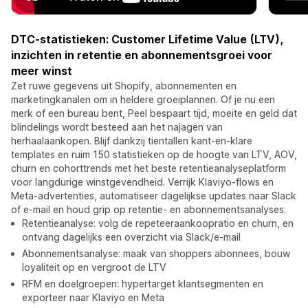
DTC-statistieken: Customer Lifetime Value (LTV),
inzichten in retentie en abonnementsgroei voor
meer winst
Zet ruwe gegevens uit Shopify, abonnementen en
marketingkanalen om in heldere groeiplannen. Of je nu een
merk of een bureau bent, Peel bespaart tijd, moeite en geld dat
blindelings wordt besteed aan het najagen van
herhaalaankopen. Blijf dankzij tientallen kant-en-klare
templates en ruim 150 statistieken op de hoogte van LTV, AOV,
churn en cohorttrends met het beste retentieanalyseplatform
voor langdurige winstgevendheid. Verrijk Klaviyo-flows en
Meta-advertenties, automatiseer dagelijkse updates naar Slack
of e-mail en houd grip op retentie- en abonnementsanalyses.
Retentieanalyse: volg de repeteeraankoopratio en churn, en
ontvang dagelijks een overzicht via Slack/e-mail
Abonnementsanalyse: maak van shoppers abonnees, bouw
loyaliteit op en vergroot de LTV
RFM en doelgroepen: hypertarget klantsegmenten en
exporteer naar Klaviyo en Meta