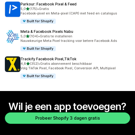
Parkour: Facebook Pixel & Feed
van 5 sterren
5,0
(175)
•
Gratis
175 recensies in totaal
Facebook-pixel en Meta-pixel (CAPI) met feed en catalogus
Built for Shopify
Meta & Facebook Pixels Nabu
van 5 sterren
5,0
(104)
•
Gratis te installeren
104 recensies in totaal
Nauwkeurige Meta Pixel tracking voor betere Facebook Ads
Built for Shopify
Trackify Facebook Pixel,TikTok
van 5 sterren
4,8
(352)
•
Gratis abonnement beschikbaar
352 recensies in totaal
Volg TikTok Pixel, Facebook Pixel, Conversion API, Multipixel
Built for Shopify
Wil je een app toevoegen?
Probeer Shopify 3 dagen gratis