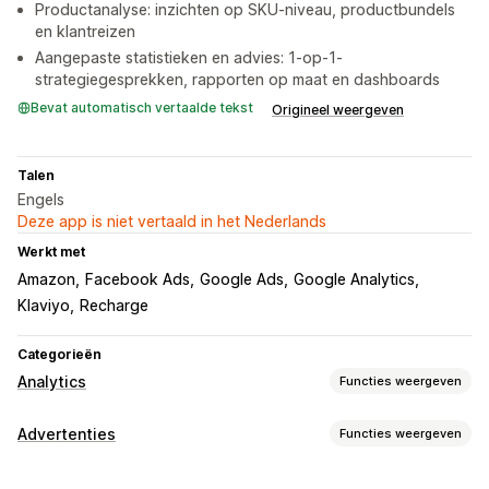
Productanalyse: inzichten op SKU-niveau, productbundels
en klantreizen
Aangepaste statistieken en advies: 1-op-1-
strategiegesprekken, rapporten op maat en dashboards
Bevat automatisch vertaalde tekst
Origineel weergeven
Talen
Engels
Deze app is niet vertaald in het Nederlands
Werkt met
Amazon
Facebook Ads
Google Ads
Google Analytics
Klaviyo
Recharge
Categorieën
Analytics
Functies weergeven
Klantgedrag
Advertenties
Functies weergeven
Tracking in realtime
Activiteiten volgen
Targeting
Evenementen volgen
Segmentering
Lifetime value (LTV)