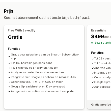
Doelgroepsegmenten
Soortgelijke doelgroepen
Loyaliteitsanalyse
Cohortanalyse
Prijs
Aangepaste doelgroepen
Demographic
Apparaat
Marketing en verkopen
Kies het abonnement dat het beste bij je bedrijf past.
Op basis van evenement
Op basis van locatie
Gedrag
AI-inzichten
Marketingtoewijzing
Checkoutanalytics
Platform
Productcategorie
Op tijd gebaseerd
Retargeting
ROAS
Inzichten in winst
Aankopen volgen
Funnelanalyse
Free With SavedBy
Essentials
Campagne beheren
Pixel-tracking
$499
Gratis
/ma
AI-optimalisatie
Geautomatiseerde campagnes
of $5,389.20/
Beeldmateriaal en rapporten
Bodoptimalisatie
Functies
Analyticsdashboard
Aangepaste dashboards
Functies
Gratis voor gebruikers van de Smartrr Subscription-
Prestatie-analytics
Benchmarking
Aangepaste rapporten
Gegevensexport
app
Tot 29k bes
Prestaties volgen
Advertentie-uitgaven
Tot 16k bestellingen per maand
Historische analyse
Voorspelling
Rapportplanning
Tot 3 winkel
Tot 3 winkels op Shopify en Amazon
Analyse van
Betrokkenheidsstatistieken
ROI-analyse
Analyse van retentie en abonnementen
Integratie 
Conversietracking
Kosten per acquisitie
Dashboards
Integratie met Google, Facebook en Amazon Ads
Cohortanaly
Demografische analyse
Verkeersbron
Cohortanalyse, RFM, LTV, CAC en meer
Google Spre
Google Spreadsheets- en Klaviyo-export
Aangepaste 
Aangepaste retentie- en abonnementsrapporten
Gratis proefp