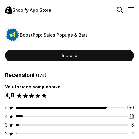
Shopify App Store
BoostPop: Sales Popups & Bars
Installa
Recensioni
(174)
Valutazione complessiva
4,8
5
150
4
13
3
6
2
1