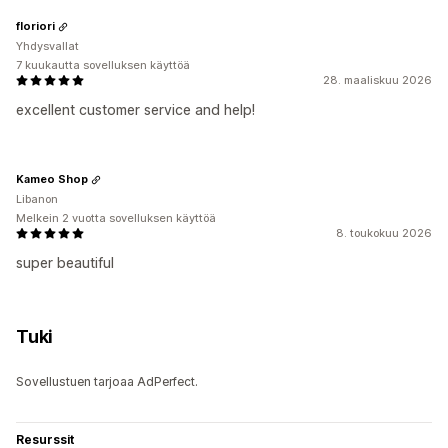
floriori
Yhdysvallat
7 kuukautta sovelluksen käyttöä
28. maaliskuu 2026
excellent customer service and help!
Kameo Shop
Libanon
Melkein 2 vuotta sovelluksen käyttöä
8. toukokuu 2026
super beautiful
Tuki
Sovellustuen tarjoaa AdPerfect.
Resurssit