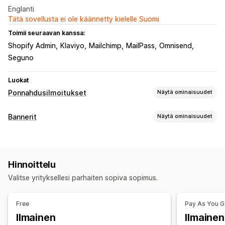
Englanti
Tätä sovellusta ei ole käännetty kielelle Suomi
Toimii seuraavan kanssa:
Shopify Admin
Klaviyo
Mailchimp
MailPass
Omnisend
Seguno
Luokat
Ponnahdusilmoitukset
Näytä ominaisuudet
Ponnahdusilmoitustyypit
Bannerit
Näytä ominaisuudet
Myyntiponnahdusikkunat
Sähköpostiponnahdusikkunat
Bannerin tyyppi
SMS-ponnahdusikkunat
Ostoskoriponnahdusikkunat
Ilmoituspalkki
Sähköpostitilaus
Ilmainen toimitus
Poistumisaikomus
Alennukset
Ajastimet
Ilmoitukset
Hinnoittelu
Useat ilmoitukset
Mainostava
Ajastin
Ponnahdusikkunoiden ylläpito
Valitse yrityksellesi parhaiten sopiva sopimus.
Mukautukset
Mallit
Mukautettu koodi
Mukautetut fontit
Bannerin sijainti
Animaatiot
Paikallaan pysyminen näytöllä
Sähköpostiosoitteiden keräyslista
SMS-keräyslista
Free
Pay As You 
Linkit ja painikkeet
Taustat
Väri ja fontti
Käynnistimet ja säännöt
Kohdentaminen
Geopaikannus
Ilmainen
Ilmaine
Mukautettu CSS-koodi
Monikielisyys