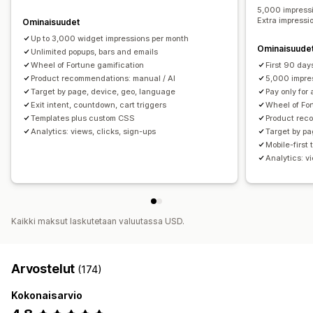
Segmentointi
Analytiikka
Seuranta
5,000 impressi
Mobiiliresponsiivisuus
Ajastaminen
Extra impressio
Ominaisuudet
Maantieteellinen kohdentaminen
Up to 3,000 widget impressions per month
Ominaisuude
Kohdentaminen käytöksen perusteella
Unlimited popups, bars and emails
Wheel of Fortune gamification
First 90 day
Analytiikka ja raportit
Product recommendations: manual / AI
5,000 impre
Target by page, device, geo, language
Pay only for
Tehokkuuden seuranta
Reaaliaikainen analytiikka
Exit intent, countdown, cart triggers
Wheel of For
Templates plus custom CSS
Product rec
Analytics: views, clicks, sign-ups
Target by pa
Mobile-first
Analytics: v
Kaikki maksut laskutetaan valuutassa USD.
Arvostelut
(174)
Kokonaisarvio