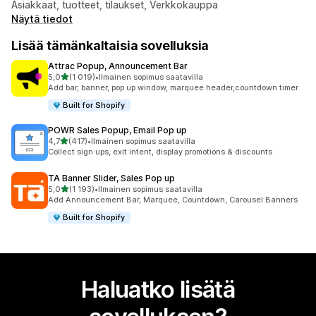
Asiakkaat, tuotteet, tilaukset, Verkkokauppa
Näytä tiedot
Lisää tämänkaltaisia sovelluksia
Attrac Popup, Announcement Bar
/ 5 tähteä
5,0
(1 019)
•
Ilmainen sopimus saatavilla
1019 arvostelua yhteensä
Add bar, banner, pop up window, marquee header,countdown timer
Built for Shopify
POWR Sales Popup, Email Pop up
/ 5 tähteä
4,7
(417)
•
Ilmainen sopimus saatavilla
417 arvostelua yhteensä
Collect sign ups, exit intent, display promotions & discounts
TA Banner Slider, Sales Pop up
/ 5 tähteä
5,0
(1 193)
•
Ilmainen sopimus saatavilla
1193 arvostelua yhteensä
Add Announcement Bar, Marquee, Countdown, Carousel Banners
Built for Shopify
Haluatko lisätä