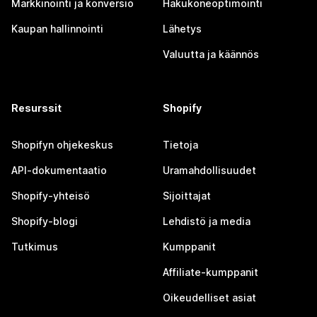
Markkinointi ja konversio
Hakukoneoptimointi
Kaupan hallinnointi
Lähetys
Valuutta ja käännös
Resurssit
Shopify
Shopifyn ohjekeskus
Tietoja
API-dokumentaatio
Uramahdollisuudet
Shopify-yhteisö
Sijoittajat
Shopify-blogi
Lehdistö ja media
Tutkimus
Kumppanit
Affiliate-kumppanit
Oikeudelliset asiat