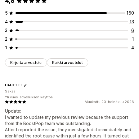
4,8
5
150
4
13
3
6
2
1
1
4
Kirjoita arvostelu
Kaikki arvostelut
HAUTTIEF
Saksa
Yli vuosi sovelluksen käyttöä
Muokattu 20. heinäkuu 2026
Update:
I wanted to update my previous review because the support
from the BoostPop team was outstanding.
After I reported the issue, they investigated it immediately and
identified the root cause within just a few hours. It turned out