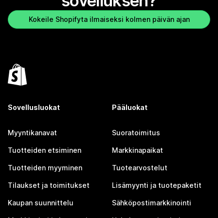
sovelluksen?
Kokeile Shopifyta ilmaiseksi kolmen päivän ajan
Sovellusluokat
Pääluokat
Myyntikanavat
Suoratoimitus
Tuotteiden etsiminen
Markkinapaikat
Tuotteiden myyminen
Tuotearvostelut
Tilaukset ja toimitukset
Lisämyynti ja tuotepaketit
Kaupan suunnittelu
Sähköpostimarkkinointi