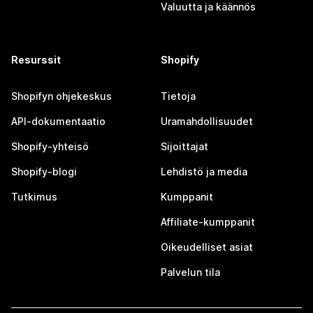
Valuutta ja käännös
Resurssit
Shopify
Shopifyn ohjekeskus
Tietoja
API-dokumentaatio
Uramahdollisuudet
Shopify-yhteisö
Sijoittajat
Shopify-blogi
Lehdistö ja media
Tutkimus
Kumppanit
Affiliate-kumppanit
Oikeudelliset asiat
Palvelun tila