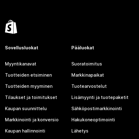
Sovellusluokat
Pääluokat
Myyntikanavat
Suoratoimitus
Tuotteiden etsiminen
Markkinapaikat
Tuotteiden myyminen
Tuotearvostelut
Tilaukset ja toimitukset
Lisämyynti ja tuotepaketit
Kaupan suunnittelu
Sähköpostimarkkinointi
Markkinointi ja konversio
Hakukoneoptimointi
Kaupan hallinnointi
Lähetys