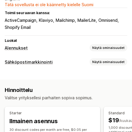
Tätä sovellusta ei ole käännetty kielelle Suomi
Toimii seuraavan kanssa:
ActiveCampaign
Klaviyo
Mailchimp
MailerLite
Omnisend
Shopif​y Email
Luokat
Alennukset
Näytä ominaisuudet
Alennustyypit
Sähköpostimarkkinointi
Näytä ominaisuudet
Alennuskoodit
Prosenttialennukset
Ilmainen toimitus
Kampanjatyypit
Kassa-alennukset
Rajoitetun ajan tarjoukset
Sähköpostikampanjat
Alennukset
Kassasähköpostit
Mukautetut alennukset
Hinnoittelu
Hylätty ostoskori
Tervetulosähköpostit
Alennusten hallinnointi
Valitse yrityksellesi parhaiten sopiva sopimus.
Seurantasähköpostit
Win-back-sähköpostit
Mukautettu koodi
Kampanjat
Automaatiot
Mukautetut kampanjat
Sähköpostiosoitteiden keräyslista
Kohdentaminen
Starter
Standard
Kampanjoiden hallinnointi
$19
Ilmainen asennus
/kuukau
Mukautettu koodi
Automaatiot
Kohdentaminen
1,000 discoun
30 discount codes per month are free, $0.05 per