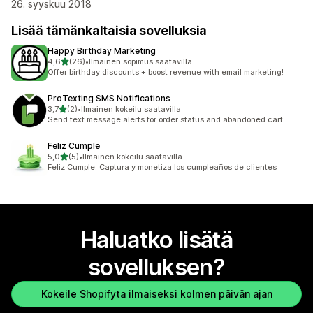
26. syyskuu 2018
Lisää tämänkaltaisia sovelluksia
Happy Birthday Marketing
/ 5 tähteä
4,6
(26)
•
Ilmainen sopimus saatavilla
26 arvostelua yhteensä
Offer birthday discounts + boost revenue with email marketing!
ProTexting SMS Notifications
/ 5 tähteä
3,7
(2)
•
Ilmainen kokeilu saatavilla
2 arvostelua yhteensä
Send text message alerts for order status and abandoned cart
Feliz Cumple
/ 5 tähteä
5,0
(5)
•
Ilmainen kokeilu saatavilla
5 arvostelua yhteensä
Feliz Cumple: Captura y monetiza los cumpleaños de clientes
Haluatko lisätä
sovelluksen?
Kokeile Shopifyta ilmaiseksi kolmen päivän ajan