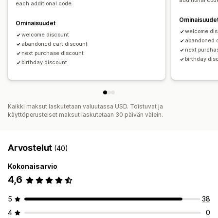
additional cod
each additional code
Ominaisuude
Ominaisuudet
welcome dis
welcome discount
abandoned c
abandoned cart discount
next purcha
next purchase discount
birthday dis
birthday discount
Kaikki maksut laskutetaan valuutassa USD. Toistuvat ja
käyttöperusteiset maksut laskutetaan 30 päivän välein.
Arvostelut
(40)
Kokonaisarvio
4,6
5
38
4
0