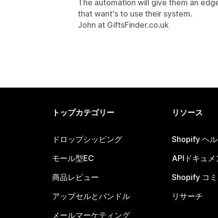
The automation will give them an edge
that want's to use their system.
John at GiftsFinder.co.uk
トップカテゴリー
リソース
ドロップシッピング
Shopify 
モール型EC
APIドキュメ
商品レビュー
Shopify 
アップセルとバンドル
リサーチ
メールマーケティング