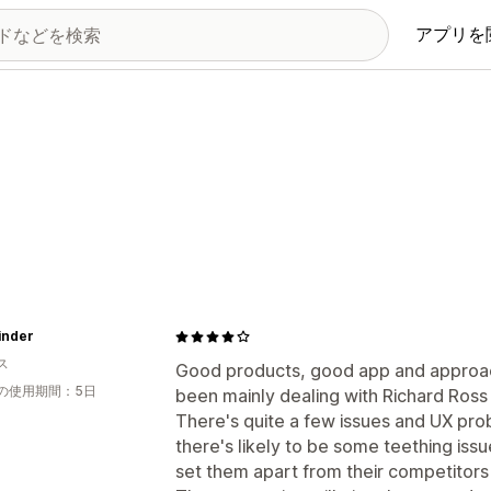
アプリを
Finder
ス
Good products, good app and approach
の使用期間：5日
been mainly dealing with Richard Ross
There's quite a few issues and UX prob
there's likely to be some teething issu
set them apart from their competitors a