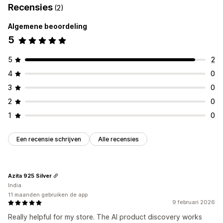
Recensies
(2)
Algemene beoordeling
5
5
2
4
0
3
0
2
0
1
0
Een recensie schrijven
Alle recensies
Azita 925 Silver
India
11 maanden gebruiken de app
9 februari 2026
Really helpful for my store. The AI product discovery works