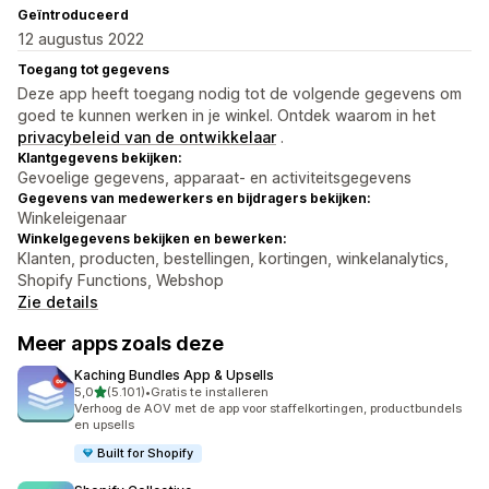
Geïntroduceerd
12 augustus 2022
Toegang tot gegevens
Deze app heeft toegang nodig tot de volgende gegevens om
goed te kunnen werken in je winkel. Ontdek waarom in het
privacybeleid van de ontwikkelaar
.
Klantgegevens bekijken:
Gevoelige gegevens, apparaat- en activiteitsgegevens
Gegevens van medewerkers en bijdragers bekijken:
Winkeleigenaar
Winkelgegevens bekijken en bewerken:
Klanten, producten, bestellingen, kortingen, winkelanalytics,
Shopify Functions, Webshop
Zie details
Meer apps zoals deze
Kaching Bundles App & Upsells
van 5 sterren
5,0
(5.101)
•
Gratis te installeren
5101 recensies in totaal
Verhoog de AOV met de app voor staffelkortingen, productbundels
en upsells
Built for Shopify