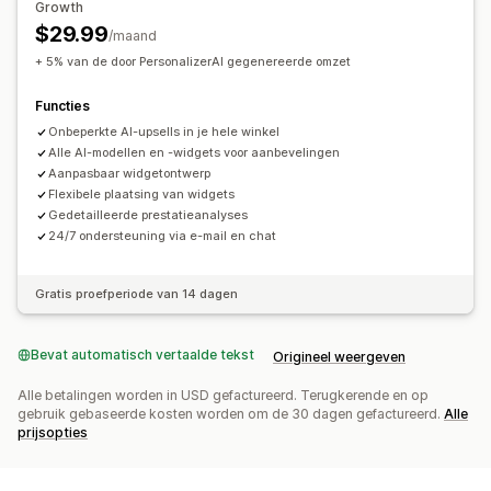
Growth
Aanbiedingen en aanbevelingen
$29.99
/maand
Add-ons voor producten
Productaanbevelingen
+ 5% van de door PersonalizerAI gegenereerde omzet
Vaak samen gekocht
Bundles
AI-aanbevelingen
Functies
Analytics
Onbeperkte AI-upsells in je hele winkel
Doorklikpercentages
Conversiepercentages
Alle AI-modellen en -widgets voor aanbevelingen
Aanpasbaar widgetontwerp
Aanbevelingsprestaties
Flexibele plaatsing van widgets
Gedetailleerde prestatieanalyses
24/7 ondersteuning via e-mail en chat
Gratis proefperiode van 14 dagen
Bevat automatisch vertaalde tekst
Origineel weergeven
Alle betalingen worden in USD gefactureerd. Terugkerende en op
gebruik gebaseerde kosten worden om de 30 dagen gefactureerd.
Alle
prijsopties