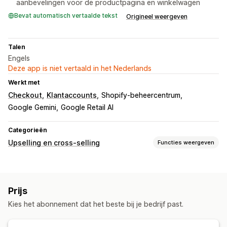
aanbevelingen voor de productpagina en winkelwagen
Bevat automatisch vertaalde tekst
Origineel weergeven
Talen
Engels
Deze app is niet vertaald in het Nederlands
Werkt met
Checkout
Klantaccounts
Shopify-beheercentrum
Google Gemini
Google Retail AI
Categorieën
Upselling en cross-selling
Functies weergeven
Aanpassing
Upselling in winkelwagen
Upselling bij checkout
Prijs
Upselling op de productpagina
Add-ons in één klik
Kies het abonnement dat het beste bij je bedrijf past.
Aangepaste CSS
Aangepaste HTML
Meerdere valuta
Meerdere talen
Aangepaste regels