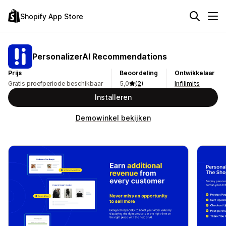
Shopify App Store
PersonalizerAI Recommendations
Prijs
Beoordeling
Ontwikkelaar
Gratis proefperiode beschikbaar
5,0
(2)
Infilimits
Installeren
Demowinkel bekijken