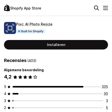
Shopify App Store
Pixc: AI Photo Resize
Built for Shopify
Installeren
Recensies
(403)
Algemene beoordeling
4,2
5
335
4
30
3
3
2
5