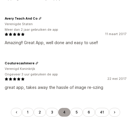
Avery Teach And Co
Verenigde Staten
Meer dan 2 jaar gebruiken de app
11 maart 2017
Amazing!! Great App, well done and easy to use!!
Couturecashmere
Verenigd Koninkrijk
Ongeveer 3 uur gebruiken de app
22 mei 2017
great app, takes away the hassle of image re-szing
1
2
3
4
5
6
41