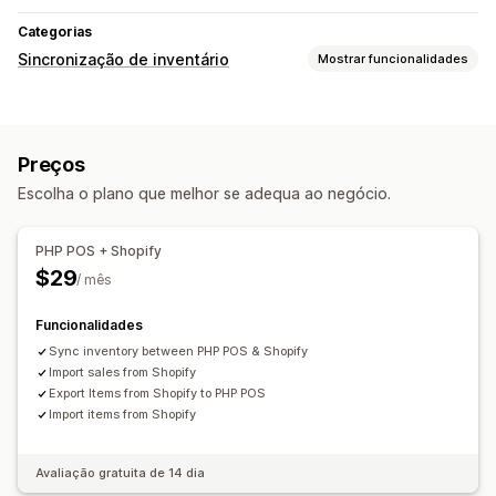
Categorias
Sincronização de inventário
Mostrar funcionalidades
Tipo de sincronização
Encomendas
Preços
Detalhes do produto
Variantes
Preços
SKUs
Códigos de barras
Automático
Em tempo real
Escolha o plano que melhor se adequa ao negócio.
Notificações e relatórios
Atualizações de encomendas
Alertas por e-mail
PHP POS + Shopify
Alertas de stock baixo
$29
/ mês
Funcionalidades
Sync inventory between PHP POS & Shopify
Import sales from Shopify
Export Items from Shopify to PHP POS
Import items from Shopify
Avaliação gratuita de 14 dia