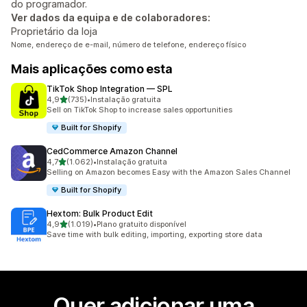
do programador.
Ver dados da equipa e de colaboradores:
Proprietário da loja
Nome, endereço de e-mail, número de telefone, endereço físico
Mais aplicações como esta
TikTok Shop Integration — SPL
de 5 estrelas
4,9
(735)
•
Instalação gratuita
735 total de avaliações
Sell on TikTok Shop to increase sales opportunities
Built for Shopify
CedCommerce Amazon Channel
de 5 estrelas
4,7
(1.062)
•
Instalação gratuita
1062 total de avaliações
Selling on Amazon becomes Easy with the Amazon Sales Channel
Built for Shopify
Hextom: Bulk Product Edit
de 5 estrelas
4,9
(1.019)
•
Plano gratuito disponível
1019 total de avaliações
Save time with bulk editing, importing, exporting store data
Quer adicionar uma