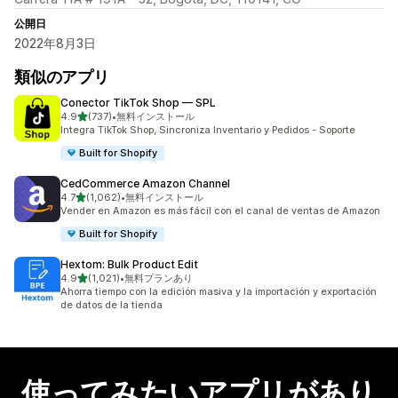
公開日
2022年8月3日
類似のアプリ
Conector TikTok Shop — SPL
5つ星中
4.9
(737)
•
無料インストール
合計レビュー数：737件
Integra TikTok Shop, Sincroniza Inventario y Pedidos - Soporte
Built for Shopify
CedCommerce Amazon Channel
5つ星中
4.7
(1,062)
•
無料インストール
合計レビュー数：1062件
Vender en Amazon es más fácil con el canal de ventas de Amazon
Built for Shopify
Hextom: Bulk Product Edit
5つ星中
4.9
(1,021)
•
無料プランあり
合計レビュー数：1021件
Ahorra tiempo con la edición masiva y la importación y exportación
de datos de la tienda
使ってみたいアプリがあり