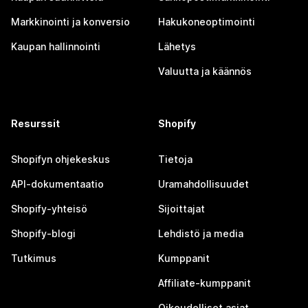
Markkinointi ja konversio
Hakukoneoptimointi
Kaupan hallinnointi
Lähetys
Valuutta ja käännös
Resurssit
Shopify
Shopifyn ohjekeskus
Tietoja
API-dokumentaatio
Uramahdollisuudet
Shopify-yhteisö
Sijoittajat
Shopify-blogi
Lehdistö ja media
Tutkimus
Kumppanit
Affiliate-kumppanit
Oikeudelliset asiat