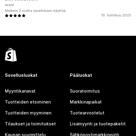
Israel
Melkein 2 vuotta sovelluksen käyttöä
10. huhtikuu 2025
Sovellusluokat
Pääluokat
Myyntikanavat
Suoratoimitus
Tuotteiden etsiminen
Markkinapaikat
Tuotteiden myyminen
Tuotearvostelut
Tilaukset ja toimitukset
Lisämyynti ja tuotepaketit
Kaupan suunnittelu
Sähköpostimarkkinointi