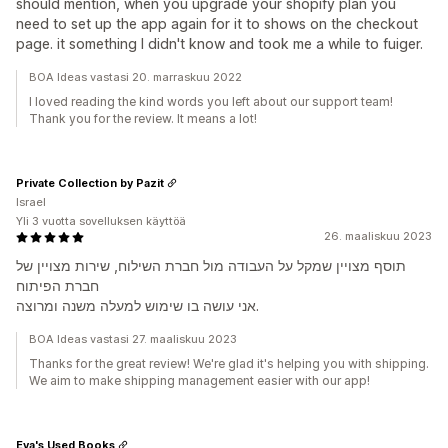
should mention, when you upgrade your shopify plan you
need to set up the app again for it to shows on the checkout
page. it something I didn't know and took me a while to fuiger.
BOA Ideas vastasi 20. marraskuu 2022
I loved reading the kind words you left about our support team!
Thank you for the review. It means a lot!
Private Collection by Pazit
Israel
Yli 3 vuotta sovelluksen käyttöä
26. maaliskuu 2023
תוסף מצויין שמקל על העבודה מול חברת השילוח, שירות מצויין של
חברת הפיתוח
אני עושה בו שימוש למעלה משנה ומרוצה.
BOA Ideas vastasi 27. maaliskuu 2023
Thanks for the great review! We're glad it's helping you with shipping.
We aim to make shipping management easier with our app!
Eva's Used Books