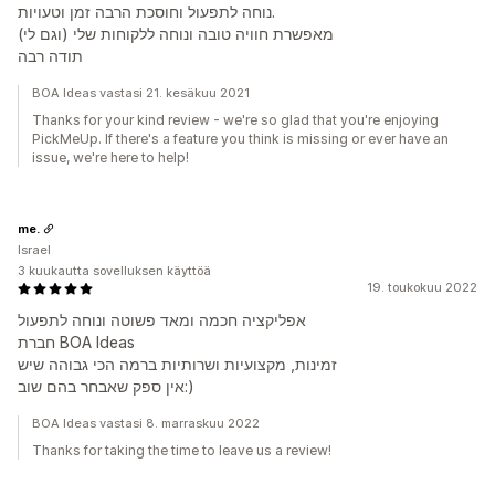
נוחה לתפעול וחוסכת הרבה זמן וטעויות.
מאפשרת חוויה טובה ונוחה ללקוחות שלי (וגם לי)
תודה רבה
BOA Ideas vastasi 21. kesäkuu 2021
Thanks for your kind review - we're so glad that you're enjoying
PickMeUp. If there's a feature you think is missing or ever have an
issue, we're here to help!
me.
Israel
3 kuukautta sovelluksen käyttöä
19. toukokuu 2022
אפליקציה חכמה ומאד פשוטה ונוחה לתפעול
חברת BOA Ideas
זמינות, מקצועיות ושרותיות ברמה הכי גבוהה שיש
אין ספק שאבחר בהם שוב:)
BOA Ideas vastasi 8. marraskuu 2022
Thanks for taking the time to leave us a review!