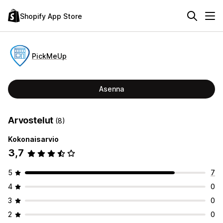
Shopify App Store
PickMeUp
Asenna
Arvostelut
(8)
Kokonaisarvio
3,7
5
7
4
0
3
0
2
0