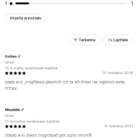
1
1
Kirjoita arvostelu
Tarkenna
Lajittele
Gottex
Israel
Yli 4 vuotta sovelluksen käyttöä
13. toukokuu 2026
מרגע ההתקנה אני אפילו לא צריכה להתעסק באפלקציה, היא פשוט
עובדת.
Meydalle
Israel
31 minuuttia sovelluksen käyttöä
4. toukokuu 2021
חיכיתי הרבה זמן לאפליקציה הזאת. היא מעולה!!