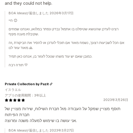
and they could not help.
BOA Ideasが返信しました 2026年3月17日
היי 😊
רצינו לעדכן שהנושא שטיפלנו בו אתמול נבדק ונפתר במלואו, ואנחנו שמחים
שקיבלת מענה מקיף.
אם הכל לשביעות רצונך, נשמח מאוד אם תוכלי לעדכן או להסיר את הביקורת ,זה
מאוד עוזר לנו 🙏
כמובן שאם יש עוד משהו שנוכל לעזור בו, אנחנו כאן תמיד.
תודה רבה 💛
Private Collection by Pazit
イスラエル
アプリの使用期間：3年以上
2023年3月26日
תוסף מצויין שמקל על העבודה מול חברת השילוח, שירות מצויין של
חברת הפיתוח
אני עושה בו שימוש למעלה משנה ומרוצה.
BOA Ideasが返信しました 2023年3月27日