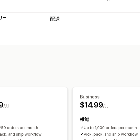
リー
配送
ラベルと梱包
明細表
パッケージ
バーコードのスキ
配送品の管理
注文の同期
リアルタイム追跡
ブラン
注文の更新
配送分析
Business
9
$14.99
/月
/月
機能
250 orders per month
Up to 1,000 orders per month
pack, and ship workflow
Pick, pack, and ship workflow