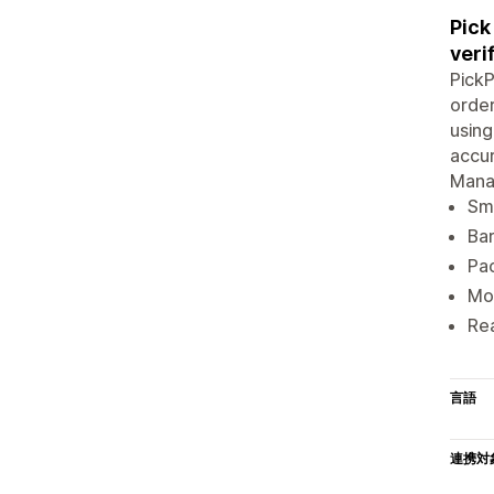
Pick
veri
PickP
order
using
accur
Manag
Sma
Bar
Pac
Mob
Rea
言語
連携対