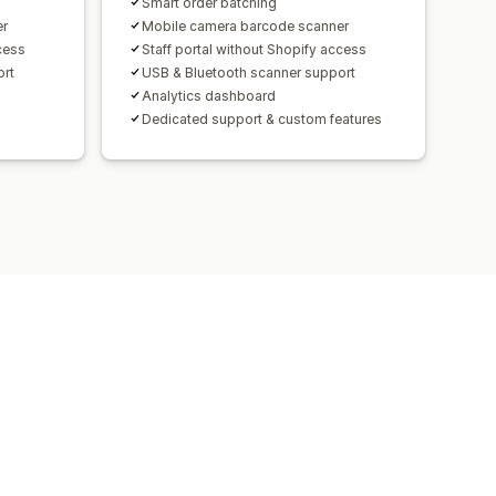
Smart order batching
er
Mobile camera barcode scanner
cess
Staff portal without Shopify access
ort
USB & Bluetooth scanner support
Analytics dashboard
Dedicated support & custom features