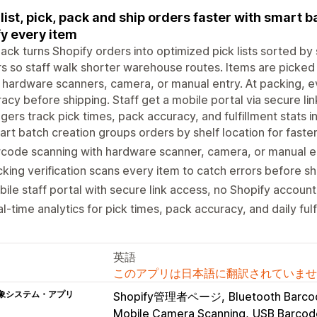
 list, pick, pack and ship orders faster with smart
fy every item
ack turns Shopify orders into optimized pick lists sorted by
s so staff walk shorter warehouse routes. Items are picked
 hardware scanners, camera, or manual entry. At packing, ev
acy before shipping. Staff get a mobile portal via secure l
ers track pick times, pack accuracy, and fulfillment stats in
rt batch creation groups orders by shelf location for faster
code scanning with hardware scanner, camera, or manual e
king verification scans every item to catch errors before sh
ile staff portal with secure link access, no Shopify accou
l-time analytics for pick times, pack accuracy, and daily fulf
英語
このアプリは日本語に翻訳されていませ
象システム・アプリ
Shopify管理者ページ
Bluetooth Barco
Mobile Camera Scanning
USB Barcod