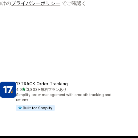
向けの
プライバシーポリシー
でご確認く
17TRACK Order Tracking
5つ星中
4.9
(3,833)
•
無料プランあり
合計レビュー数：3833件
Simplify order management with smooth tracking and
returns
Built for Shopify