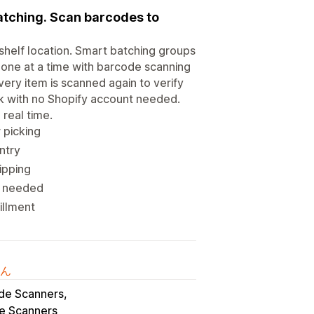
 batching. Scan barcodes to
 shelf location. Smart batching groups
 one at a time with barcode scanning
ery item is scanned again to verify
ink with no Shopify account needed.
 real time.
 picking
ntry
ipping
nt needed
illment
ん
de Scanners
e Scanners