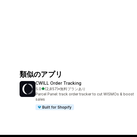
類似のアプリ
CWILL Order Tracking
5つ星中
5.0
(2,857)
•
無料プランあり
合計レビュー数：2857件
Parcel Panel: track order tracker to cut WISMOs & boost
sales
Built for Shopify