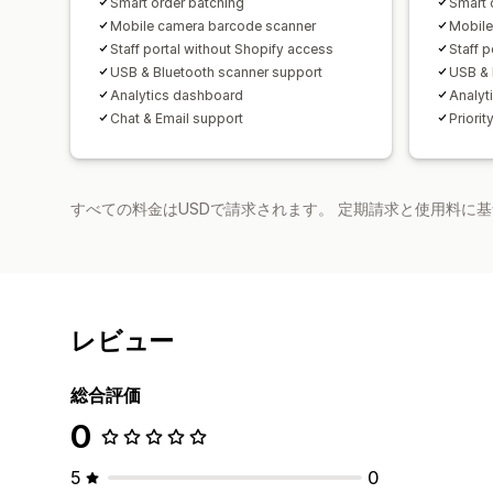
Smart order batching
Smart 
Mobile camera barcode scanner
Mobile
Staff portal without Shopify access
Staff 
USB & Bluetooth scanner support
USB & 
Analytics dashboard
Analyt
Chat & Email support
Priorit
すべての料金はUSDで請求されます。 定期請求と使用料に
レビュー
総合評価
0
5
0