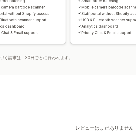
order batching
Smart order batching
 camera barcode scanner
Mobile camera barcode scann
portal without Shopify access
Staff portal without Shopify ac
Bluetooth scanner support
USB & Bluetooth scanner supp
ics dashboard
Analytics dashboard
y Chat & Email support
Priority Chat & Email support
基づく請求は、30日ごとに行われます。
レビューはまだありません