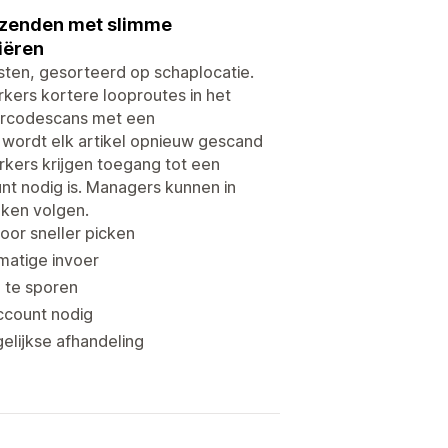
verzenden met slimme
iëren
jsten, gesorteerd op schaplocatie.
ers kortere looproutes in het
barcodescans met een
 wordt elk artikel opnieuw gescand
kers krijgen toegang tot een
unt nodig is. Managers kunnen in
eken volgen.
oor sneller picken
atige invoer
p te sporen
ccount nodig
elijkse afhandeling