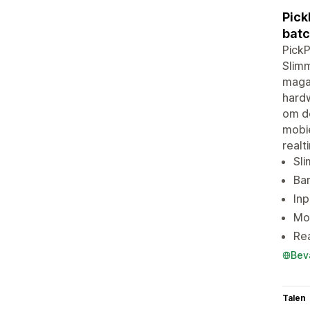
Pick
batc
PickP
Slim
magaz
hardw
om d
mobie
realt
Sli
Ba
Inp
Mob
Rea
Bev
Talen