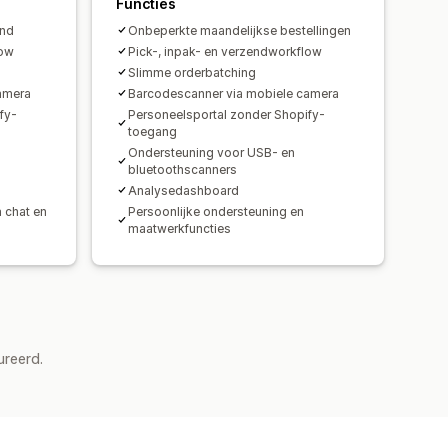
Functies
and
Onbeperkte maandelijkse bestellingen
low
Pick-, inpak- en verzendworkflow
Slimme orderbatching
amera
Barcodescanner via mobiele camera
fy-
Personeelsportal zonder Shopify-
toegang
Ondersteuning voor USB- en
bluetoothscanners
Analysedashboard
a chat en
Persoonlijke ondersteuning en
maatwerkfuncties
ureerd.