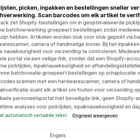
lijsten, picken, inpakken en bestellingen sneller 
hverwerking. Scan barcodes om elk artikel te verif
ack zet Shopify-bestellingen om in geoptimaliseerde pickli
me batchverwerking groepeert bestellingen zodat medewerk
ijn hebben. Artikelen worden stuk voor stuk gepickt via 
arescanner, camera of handmatige invoer. Bij het inpakken
e nauwkeurigheid voor verzending te controleren. Medewer
le portal via een veilige link, zonder dat een Shopify-acco
ime picktijden, inpaknauwkeurigheid en afhandelingsstatisti
mme batchcreatie groepeert bestellingen op schaplocatie v
rcodes scannen met een hardwarescanner, camera of handm
akverificatie scant elk artikel om fouten voor verzending o
iele personeelsportal met beveiligde link, geen Shopify-a
ltime analyses voor picktijden, inpaknauwkeurigheid en dag
at automatisch vertaalde tekst
Origineel weergeven
Engels