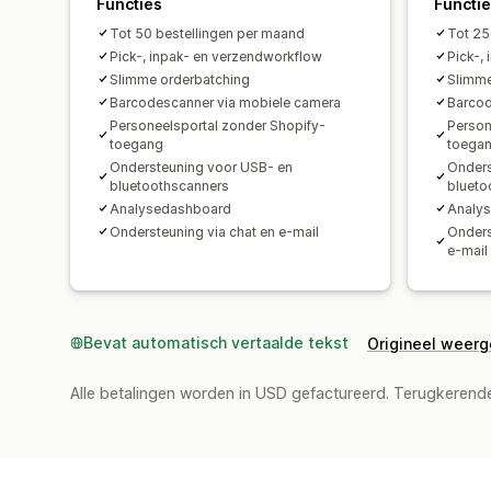
Functies
Functi
Tot 50 bestellingen per maand
Tot 25
Pick-, inpak- en verzendworkflow
Pick-,
Slimme orderbatching
Slimme
Barcodescanner via mobiele camera
Barcod
Personeelsportal zonder Shopify-
Person
toegang
toega
Ondersteuning voor USB- en
Onders
bluetoothscanners
blueto
Analysedashboard
Analy
Ondersteuning via chat en e-mail
Onderst
e-mail
Bevat automatisch vertaalde tekst
Origineel weer
Alle betalingen worden in USD gefactureerd. Terugkeren