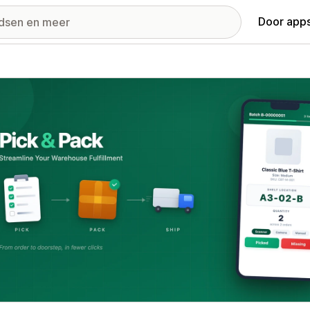
Door apps
ij met uitgelichte afbeeldingen