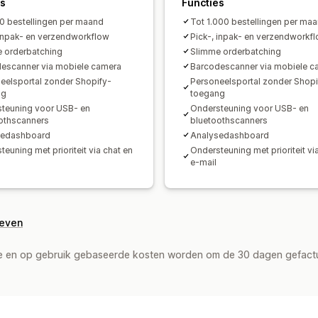
es
Functies
0 bestellingen per maand
Tot 1.000 bestellingen per ma
 inpak- en verzendworkflow
Pick-, inpak- en verzendworkf
 orderbatching
Slimme orderbatching
escanner via mobiele camera
Barcodescanner via mobiele c
eelsportal zonder Shopify-
Personeelsportal zonder Shopi
ng
toegang
teuning voor USB- en
Ondersteuning voor USB- en
othscanners
bluetoothscanners
sedashboard
Analysedashboard
euning met prioriteit via chat en
Ondersteuning met prioriteit vi
e-mail
geven
de en op gebruik gebaseerde kosten worden om de 30 dagen gefact