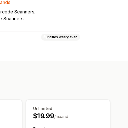
lands
arcode Scanners
e Scanners
Functies weergeven
annen
Picklijsten
king in realtime
ilmeldingen
voor verzendingen
Unlimited
$19.99
/maand