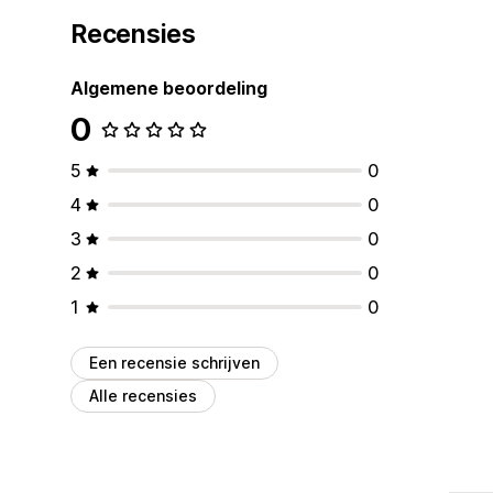
Recensies
Algemene beoordeling
0
5
0
4
0
3
0
2
0
1
0
Een recensie schrijven
Alle recensies