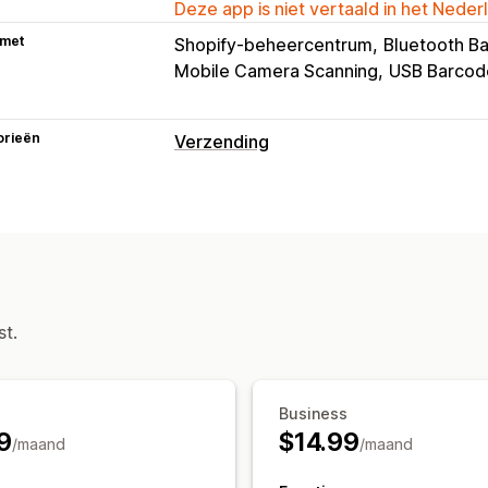
Deze app is niet vertaald in het Neder
 met
Shopify-beheercentrum
Bluetooth B
Mobile Camera Scanning
USB Barcod
orieën
Verzending
Labels en verpakking
Pakbonnen
Verpakking
Barcodes sc
Zendingen beheren
Synchronisatie van bestellingen
Trac
Trackingpagina met eigen merk
E-ma
st.
Updates van bestellingen
Analytics 
Business
9
$14.99
/maand
/maand