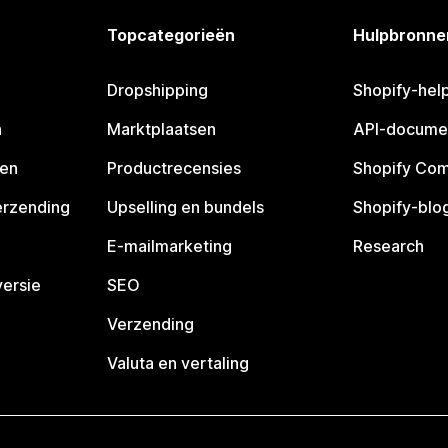
Topcategorieën
Hulpbronne
Dropshipping
Shopify-hel
n
Marktplaatsen
API-docume
pen
Productrecensies
Shopify Co
erzending
Upselling en bundels
Shopify-blo
E-mailmarketing
Research
ersie
SEO
Verzending
Valuta en vertaling