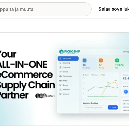
Selaa sovellu
elykuvagalleria