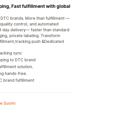
ing, Fast fulfillment with global
o DTC brands. More than fulfillment —
 quality control, and automated
–8 day delivery— faster than standard
ing, private labeling. Transform
fillment,tracking push &Dedicated
racking sync
ipping to DTC brand
fillment solution.
ing hands-free.
 brand fulfillment
lle Suomi