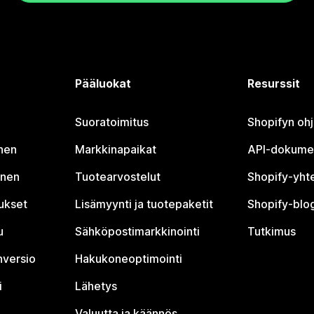
Pääluokat
Resurssit
Suoratoimitus
Shopifyn oh
nen
Markkinapaikat
API-dokume
inen
Tuotearvostelut
Shopify-yht
tukset
Lisämyynti ja tuotepaketit
Shopify-blog
u
Sähköpostimarkkinointi
Tutkimus
nversio
Hakukoneoptimointi
i
Lähetys
Valuutta ja käännös