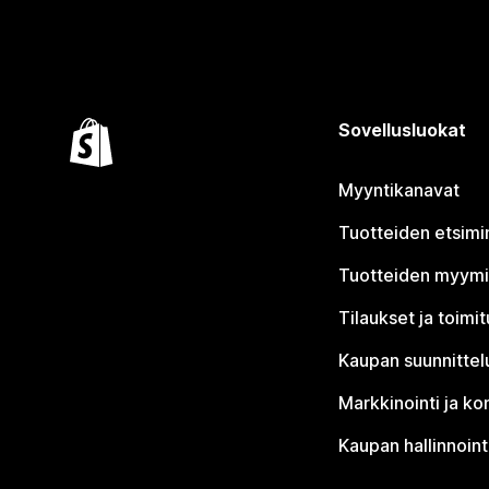
Sovellusluokat
Myyntikanavat
Tuotteiden etsimi
Tuotteiden myym
Tilaukset ja toimi
Kaupan suunnittel
Markkinointi ja ko
Kaupan hallinnoint