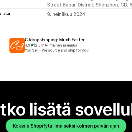
Street,Baoan District, Shenzhen, GD,
erattu
9. heinäkuu 2024
CJdropshipping: Much Faster
/ 5 tähteä
4,9
(2 541)
•
Ilmainen asennus
2541 arvostelua yhteensä
You Sell - We source and ship for you!
tko lisätä sovell
Kokeile Shopifyta ilmaiseksi kolmen päivän ajan