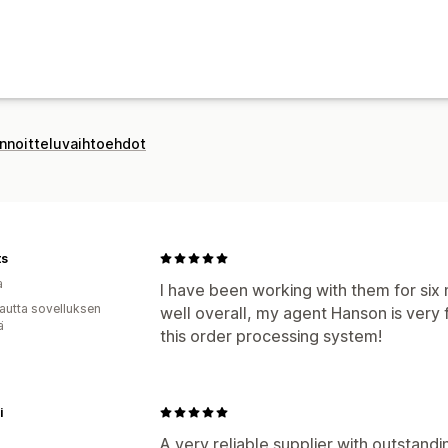
innoitteluvaihtoehdot
ts
a
I have been working with them for six
autta sovelluksen
well overall, my agent Hanson is very 
ä
this order processing system!
i
A very reliable supplier with outstand