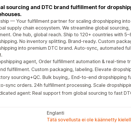
al sourcing and DTC brand fulfillment for dropshipp
ehouses.
ship — Your fulfillment partner for scaling dropshipping int
bal supply chain ecosystem. We streamline global sourcing,
llment. One hub, global reach. Ship to 120+ countries with 5
hipping. No inventory splitting. Brand-ready. Custom packag
hipping into premium DTC brand. Auto-sync, automated ful
.
pshipping agent, Order fulfillment automation & real-time t
nd fulfillment. Custom packaging, labeling. Elevate dropsh
tory sourcing+QC. Bulk buying,. End-to-end dropshipping ful
o-sync orders. 24h fulfillment processing. Scale dropshipp
icated agent: Real support from global sourcing to fast DTC
Englanti
Tätä sovellusta ei ole käännetty kiele