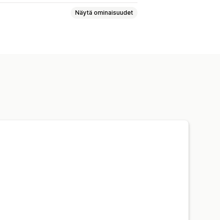
Näytä ominaisuudet
laukut
Koti ja puutarha
ut ja pelit
Vauvatuotteet
et
Yritykset ja toimistot
Laitteistot
 kuningaskunta
Yhdysvallat