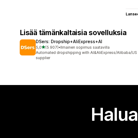
Lanse
Lisää tämänkaltaisia sovelluksia
DSers: Dropship+AliExpress+AI
/ 5 tähteä
5,0
(5 907)
•
Ilmainen sopimus saatavilla
5907 arvostelua yhteensä
Automated dropshipping with AI&AliExpress/Alibaba/US
supplier
Halua