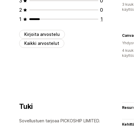
3
0
3 kuuk
2
0
käyttö
1
1
Kirjoita arvostelu
Canva
Kaikki arvostelut
Yhdysv
4 kuuk
käyttö
Tuki
Resurs
Sovellustuen tarjoaa PICKOSHIP LIMITED.
Kehitt