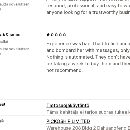
autta sovelluksen
respond, professional, and easy to w
ä
anyone looking for a trustworthy busi
s & Charms
allat
Experience was bad. I had to find ac
autta sovelluksen
and bombard her with messages, only
ä
Nothing is automated. They don't have
be taking a week to buy them and then 
not recommend.
sit
Tietosuojakäytäntö
Tämä kehittäjä ei tarjoa suoraa tukea k
äjä
PICKOSHIP LIMITED
Warehouse 208 Bldg 2 Dahuangfeng E