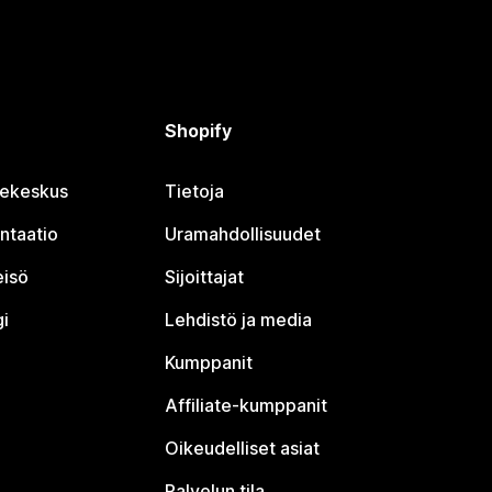
Shopify
jekeskus
Tietoja
ntaatio
Uramahdollisuudet
eisö
Sijoittajat
i
Lehdistö ja media
Kumppanit
Affiliate-kumppanit
Oikeudelliset asiat
Palvelun tila