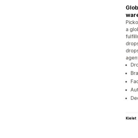
Glob
war
Picko
a glo
fulfi
drops
drops
agent
Dro
Bra
Fac
Aut
Ded
Kielet