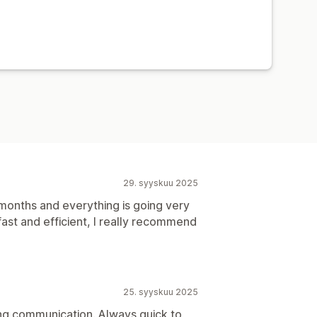
29. syyskuu 2025
 months and everything is going very
fast and efficient, I really recommend
25. syyskuu 2025
ing communication. Always quick to