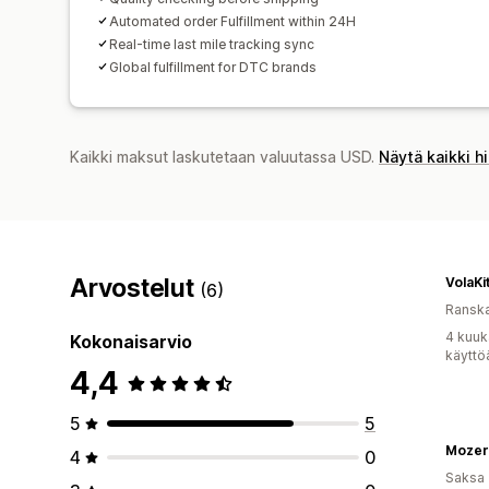
Automated order Fulfillment within 24H
Real-time last mile tracking sync
Global fulfillment for DTC brands
Kaikki maksut laskutetaan valuutassa USD.
Näytä kaikki h
Arvostelut
VolaKi
(6)
Ransk
4 kuuk
Kokonaisarvio
käyttö
4,4
5
5
Mozer
4
0
Saksa