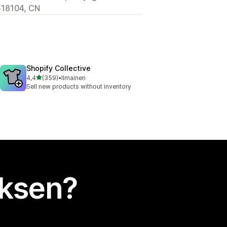
 518104, CN
Shopify Collective
/ 5 tähteä
4,4
(359)
•
Ilmainen
359 arvostelua yhteensä
Sell new products without inventory
uksen?