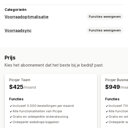
Categorieën
Voorraadoptimalisatie
Functies weergeven
Voorraadbeheer
Voorraadsync
Functies weergeven
Voorraadtracking
Voorraadsynchronisatie
Synchronisatietype
Automatisch herbevoorraden
Barcodes
Voorspelling
Bestellingen
Varianten
SKU's
Barcodes
Meerdere locaties
Updates in real time
SKU's
Prijs
Meerdere kanalen
Meerdere winkels
Handmatig
Bulk
Voorraadaanvulling
Voorraadverplaatsing
Kies het abonnement dat het beste bij je bedrijf past.
Realtime
Aangepast
Importeren en exporteren
Scanners
Voorraadplanning
Workflow-automatisering
Meerdere kanalen
Meldingen en rapporten
Picqer Team
Picqer Busin
Historische rapporten
Voorraadmeldingen
Bestellingenbeheer
$425
$949
/maand
/ma
Meldingen bij lage voorraad
Gegevensimport en -export
Backorders
Retouren
Verzending
Bulkverwerking
Prestatiestatistieken
Status in realtime
Functies
Functies
Automatische verwerking
Inkooporders
Gedetailleerde logboeken
Inclusief 3.000 bestellingen per maand
Inclusief 7.
Meldingen en analytics
Alle functionaliteiten van Picqer
Alle functio
Gratis en onbeperkte ondersteuning
Gratis en o
Meldingen bij herbevoorrading
Onbeperkt webshops koppelen
Onbeperkt w
Herinneringen voor voorraadaanvulling