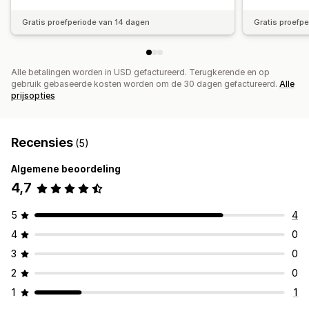
Meldingen bij lage voorraad
Gratis proefperiode van 14 dagen
Gratis proefp
Meldingen bij niet op voorraad
Inzichten
E-mailmeldingen
Analytics
Alle betalingen worden in USD gefactureerd. Terugkerende en op
gebruik gebaseerde kosten worden om de 30 dagen gefactureerd.
Alle
prijsopties
Recensies
(5)
Algemene beoordeling
4,7
5
4
4
0
3
0
2
0
1
1