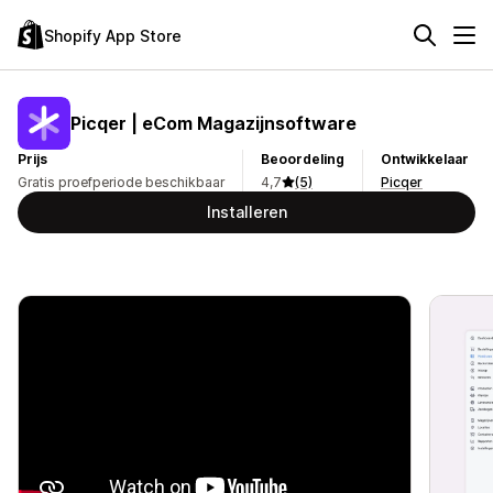
Shopify App Store
Picqer | eCom Magazijnsoftware
Prijs
Beoordeling
Ontwikkelaar
Gratis proefperiode beschikbaar
4,7
(5)
Picqer
Installeren