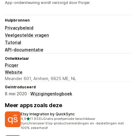
App-ondersteuning wordt verzorgd door Picqer.
Hulpbronnen
Privacybeleid
Veelgestelde vragen
Tutorial
API-documentatie
Ontwikkelaar
Picqer
Website
Meander 601, Arnhem, 6825 ME, NL
Geïntroduceerd
8 mei 2020 ·
Wijzigingenlogboek
Meer apps zoals deze
Etsy Integration by QuickSync
van 5 sterren
4,9
(1.933)
•
Gratis proefperiode beschikbaar
1933 recensies in totaal
Synchroniseer Etsy-productvermeldingen en -bestellingen met
100% zekerheid!