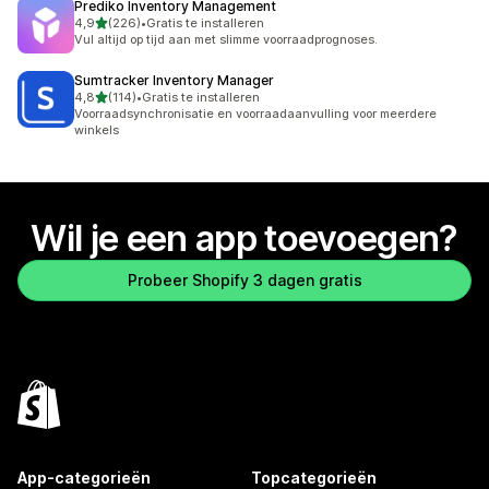
Prediko Inventory Management
van 5 sterren
4,9
(226)
•
Gratis te installeren
226 recensies in totaal
Vul altijd op tijd aan met slimme voorraadprognoses.
Sumtracker Inventory Manager
van 5 sterren
4,8
(114)
•
Gratis te installeren
114 recensies in totaal
Voorraadsynchronisatie en voorraadaanvulling voor meerdere
winkels
Wil je een app toevoegen?
Probeer Shopify 3 dagen gratis
App-categorieën
Topcategorieën