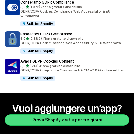
Consentmo GDPR Compliance
stelle su 5
5,0
(1.872)
•
Piano gratuito disponibile
1872 recensioni totali
GDPR/CCPA Cookies Compliance,Web Accessibility & EU
Withdrawal
Built for Shopify
Pandectes GDPR Compliance
stelle su 5
5,0
(2.889)
•
Piano gratuito disponibile
2889 recensioni totali
GDPR/CCPA Cookie Banner, Web Accessibility & EU Withdrawal
Built for Shopify
Avada GDPR Cookies Consent
stelle su 5
5,0
(843)
•
Piano gratuito disponibile
843 recensioni totali
GDPR/CCPA Compliance Cookies with GCM v2 & Google-certified
Built for Shopify
Vuoi aggiungere un’app?
Prova Shopify gratis per tre giorni