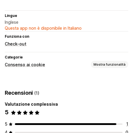
Lingue
Inglese
Questa app non è disponibile in Italiano
Funziona con
Check-out
Categorie
Consenso ai cookie
Mostra funzionalità
Opzioni di visualizzazione
Progettazione dei banner
Recensioni
(1)
Conformità alla privacy
Valutazione complessiva
Registri dei consensi
Scanner dei cookie
5
Gestione dei dati
Generatore di informative
Normativa
5
1
CCPA
CPRA
GDPR
4
0