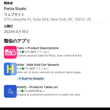
開発者
Pietra Studio
ウェブサイト
270 Lafayette St, Suite 604, New York, NY, 10012, US
公開日
2024年4月16日
類似のアプリ
Tabs + Product Descriptions
5つ星中
4.8
(27)
•
無料プランあり
合計レビュー数：27件
Custom product tabs for FAQs, size charts & more
HiVar : Hide Sold Out Variants
5つ星中
4.9
(11)
•
無料プランあり
合計レビュー数：11件
Hide out of stock variants on product detail page
Built for Shopify
Addify ‑ Products Table List
5つ星中
3.3
(3)
•
無料体験あり
合計レビュー数：3件
Display & customize products in a table list view.