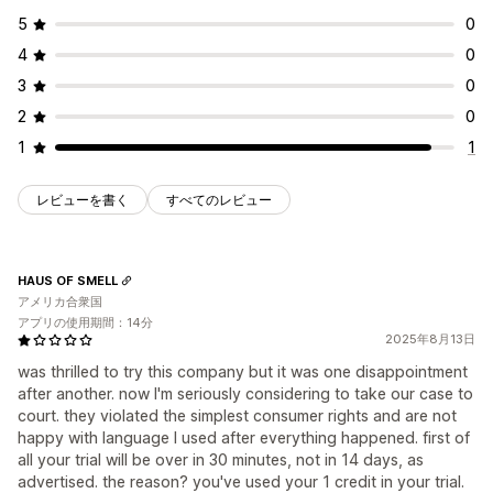
5
0
4
0
3
0
2
0
1
1
レビューを書く
すべてのレビュー
HAUS OF SMELL
アメリカ合衆国
アプリの使用期間：14分
2025年8月13日
was thrilled to try this company but it was one disappointment
after another. now I'm seriously considering to take our case to
court. they violated the simplest consumer rights and are not
happy with language I used after everything happened. first of
all your trial will be over in 30 minutes, not in 14 days, as
advertised. the reason? you've used your 1 credit in your trial.