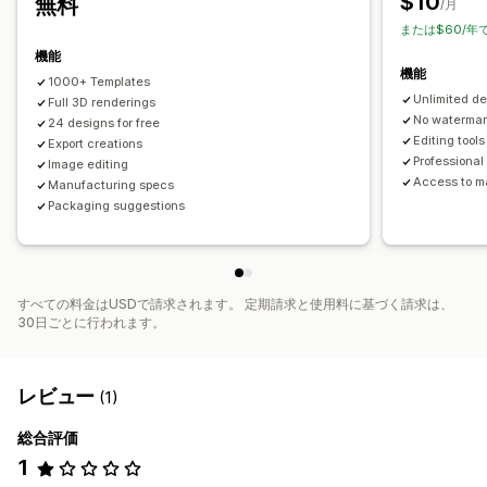
$10
無料
/月
または$60/年
機能
機能
1000+ Templates
Unlimited de
Full 3D renderings
No waterma
24 designs for free
Editing tools
Export creations
Professional
Image editing
Access to m
Manufacturing specs
Packaging suggestions
すべての料金はUSDで請求されます。 定期請求と使用料に基づく請求は、
30日ごとに行われます。
レビュー
(1)
総合評価
1