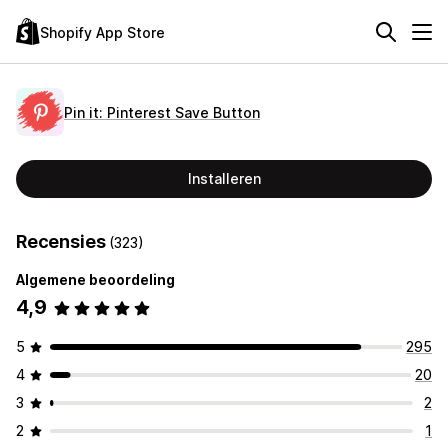
Shopify App Store
Pin it: Pinterest Save Button
Installeren
Recensies
(323)
Algemene beoordeling
4,9
5
295
4
20
3
2
2
1