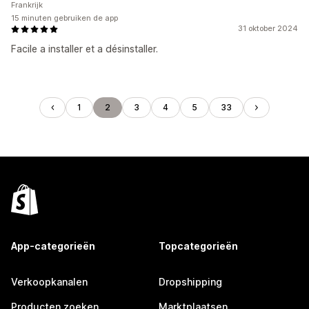
Frankrijk
15 minuten gebruiken de app
31 oktober 2024
Facile a installer et a désinstaller.
1
2
3
4
5
33
App-categorieën
Topcategorieën
Verkoopkanalen
Dropshipping
Producten zoeken
Marktplaatsen