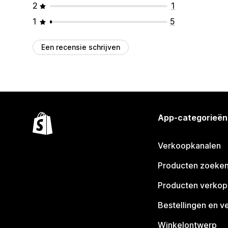
2
1
1
5
Een recensie schrijven
App-categorieën
Verkoopkanalen
Producten zoeke
Producten verko
Bestellingen en v
Winkelontwerp