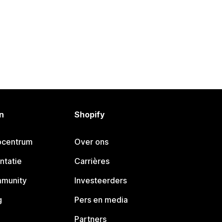
n
Shopify
pcentrum
Over ons
ntatie
Carrières
mmunity
Investeerders
g
Pers en media
Partners