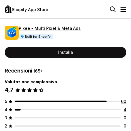
Shopify App Store
Pixee ‑ Multi Pixel & Meta Ads
Built for Shopify
Installa
Recensioni
(65)
Valutazione complessiva
4,7
5
60
4
4
3
0
2
0