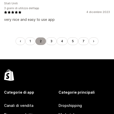
Stati Uniti
3 giorni di utilizzo dell’app
4 dicembre 2023
very nice and easy to use app
1
2
3
4
5
7
Categorie di app
Categorie principali
Canali di vendita
Dropshipping