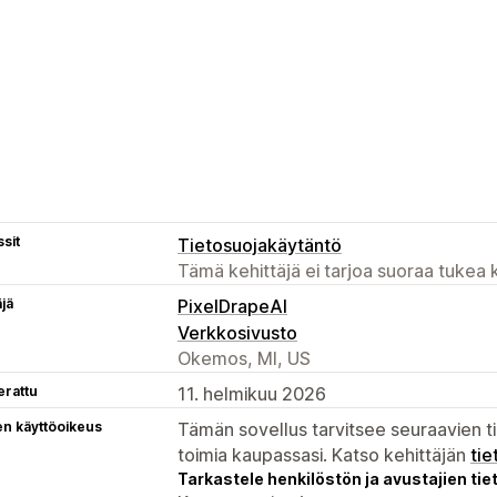
sit
Tietosuojakäytäntö
Tämä kehittäjä ei tarjoa suoraa tukea k
äjä
PixelDrapeAI
Verkkosivusto
Okemos, MI, US
erattu
11. helmikuu 2026
en käyttöoikeus
Tämän sovellus tarvitsee seuraavien ti
toimia kaupassasi. Katso kehittäjän
tie
Tarkastele henkilöstön ja avustajien tiet