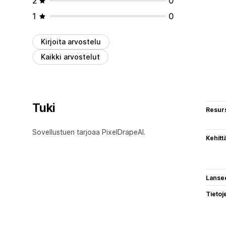
2
0
1
0
Kirjoita arvostelu
Kaikki arvostelut
Tuki
Resurs
Sovellustuen tarjoaa PixelDrapeAI.
Kehitt
Lanse
Tietoj