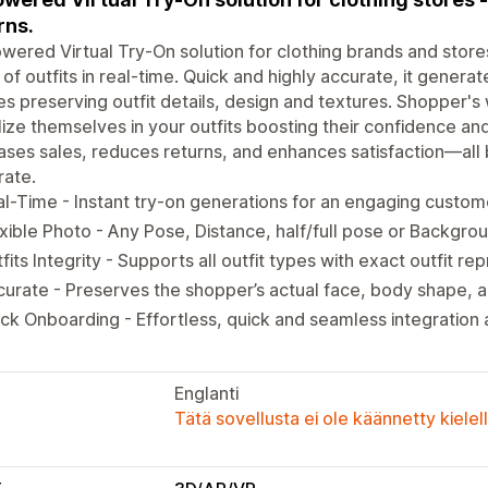
rns.
wered Virtual Try-On solution for clothing brands and stores 
 of outfits in real-time. Quick and highly accurate, it generat
s preserving outfit details, design and textures. Shopper's 
lize themselves in your outfits boosting their confidence an
ases sales, reduces returns, and enhances satisfaction—all
rate.
l-Time - Instant try-on generations for an engaging custom
xible Photo - Any Pose, Distance, half/full pose or Backgro
fits Integrity - Supports all outfit types with exact outfit re
urate - Preserves the shopper’s actual face, body shape, a
ck Onboarding - Effortless, quick and seamless integration
Englanti
Tätä sovellusta ei ole käännetty kiele
t