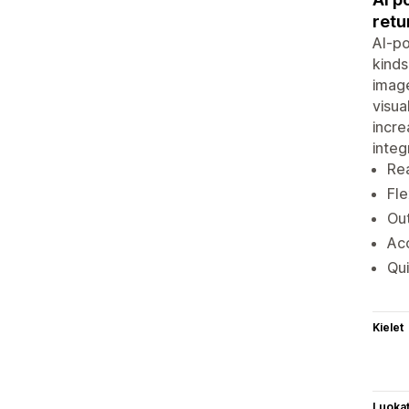
retu
AI-po
kinds
image
visua
incre
integ
Rea
Fle
Out
Acc
Qui
Kielet
Luoka