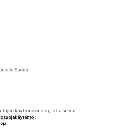
ielellä Suomi.
etojen käyttöoikeuden, jotta se voi
tosuojakäytäntö
.
oja: