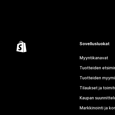
Sovellusluokat
Myyntikanavat
Tuotteiden etsimi
Tuotteiden myym
Tilaukset ja toimi
Kaupan suunnittel
Markkinointi ja ko