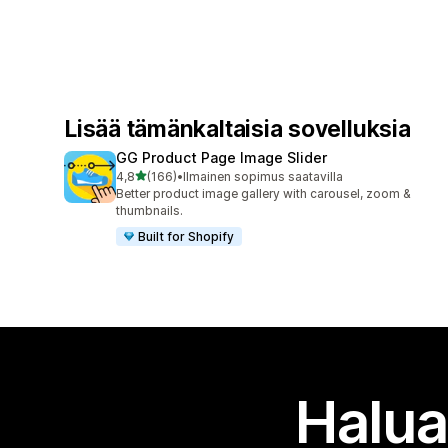
Lisää tämänkaltaisia sovelluksia
GG Product Page Image Slider
/ 5 tähteä
4,8
(166)
•
Ilmainen sopimus saatavilla
166 arvostelua yhteensä
Better product image gallery with carousel, zoom &
thumbnails.
Built for Shopify
Halua