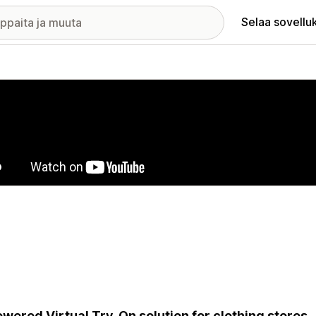
Selaa sovellu
elykuvagalleria
owered Virtual Try-On solution for clothing stores