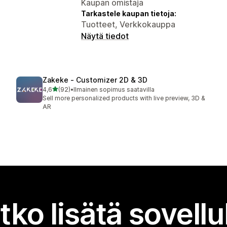
Kaupan omistaja
Tarkastele kaupan tietoja:
Tuotteet, Verkkokauppa
Näytä tiedot
Zakeke ‑ Customizer 2D & 3D
/ 5 tähteä
4,6
(92)
•
Ilmainen sopimus saatavilla
92 arvostelua yhteensä
Sell more personalized products with live preview, 3D &
AR
tko lisätä sovell