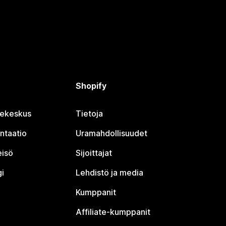
Shopify
jekeskus
Tietoja
ntaatio
Uramahdollisuudet
eisö
Sijoittajat
i
Lehdistö ja media
Kumppanit
Affiliate-kumppanit