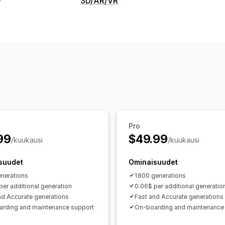
3D/AR/VR
Visualisointi
Lisätty todellisuus
Virtuaalitodellisuu
Sulautettu katseluohjelma
Tekoälypo
Mukautukset
Kuvat
Mobiiliresponsiivisuus
Pro
99
$49.99
/kuukausi
/kuukausi
suudet
Ominaisuudet
nerations
1800 generations
per additional generation
0.06$ per additional generatio
nd Accurate generations
Fast and Accurate generations
rding and maintenance support
On-boarding and maintenance