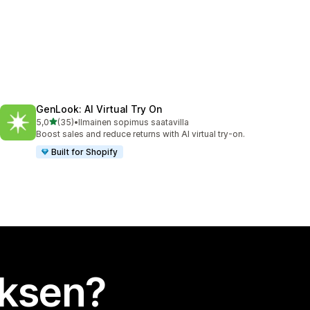
GenLook: AI Virtual Try On
/ 5 tähteä
5,0
(35)
•
Ilmainen sopimus saatavilla
35 arvostelua yhteensä
Boost sales and reduce returns with AI virtual try-on.
Built for Shopify
uksen?