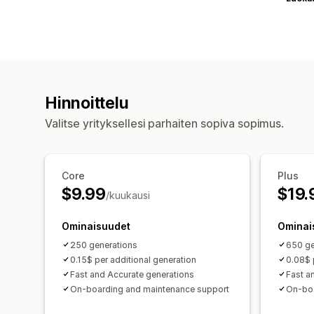
Hinnoittelu
Valitse yrityksellesi parhaiten sopiva sopimus.
Core
Plus
$9.99
$19.
/kuukausi
Ominaisuudet
Ominai
250 generations
650 ge
0.15$ per additional generation
0.08$ 
Fast and Accurate generations
Fast a
On-boarding and maintenance support
On-boa