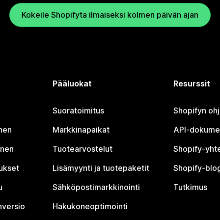
Kokeile Shopifyta ilmaiseksi kolmen päivän ajan
Pääluokat
Resurssit
Suoratoimitus
Shopifyn oh
nen
Markkinapaikat
API-dokume
inen
Tuotearvostelut
Shopify-yht
tukset
Lisämyynti ja tuotepaketit
Shopify-blog
u
Sähköpostimarkkinointi
Tutkimus
nversio
Hakukoneoptimointi