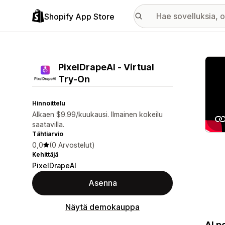
Shopify App Store
Esitt
PixelDrapeAI ‑ Virtual
Try‑On
Hinnoittelu
Alkaen $9.99/kuukausi. Ilmainen kokeilu
saatavilla.
Tähtiarvio
0,0
(0 Arvostelut)
Kehittäjä
PixelDrapeAI
Asenna
Näytä demokauppa
AI p