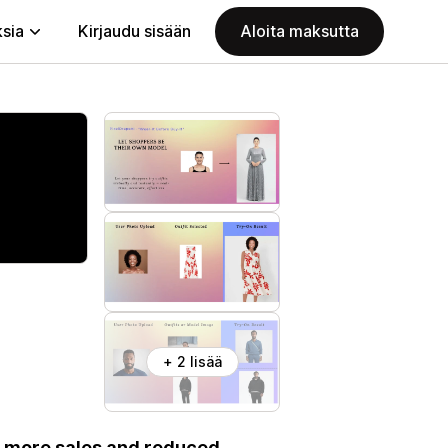
ksia
Kirjaudu sisään
Aloita maksutta
+ 2 lisää
 - more sales and reduced