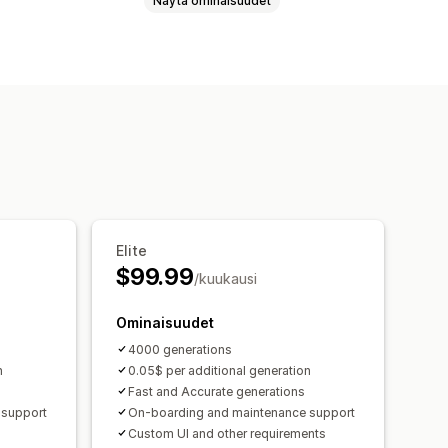
Näytä ominaisuudet
s
Virtuaalinen sovitus
hjainen
Elite
$99.99
/kuukausi
Ominaisuudet
4000 generations
n
0.05$ per additional generation
Fast and Accurate generations
 support
On-boarding and maintenance support
Custom UI and other requirements