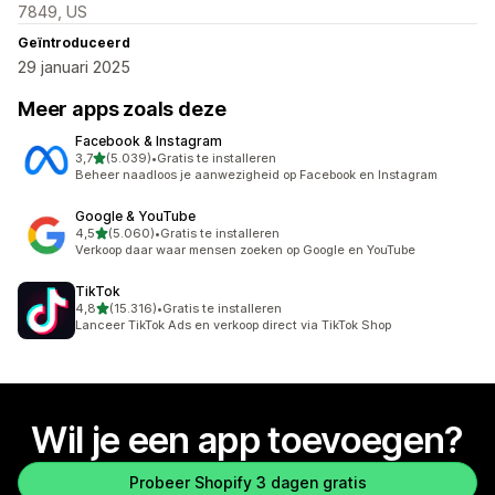
7849, US
Geïntroduceerd
29 januari 2025
Meer apps zoals deze
Facebook & Instagram
van 5 sterren
3,7
(5.039)
•
Gratis te installeren
5039 recensies in totaal
Beheer naadloos je aanwezigheid op Facebook en Instagram
Google & YouTube
van 5 sterren
4,5
(5.060)
•
Gratis te installeren
5060 recensies in totaal
Verkoop daar waar mensen zoeken op Google en YouTube
TikTok
van 5 sterren
4,8
(15.316)
•
Gratis te installeren
15316 recensies in totaal
Lanceer TikTok Ads en verkoop direct via TikTok Shop
Wil je een app toevoegen?
Probeer Shopify 3 dagen gratis