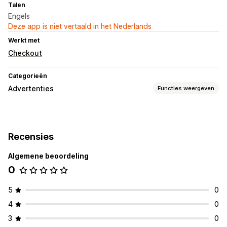
Talen
Engels
Deze app is niet vertaald in het Nederlands
Werkt met
Checkout
Categorieën
Advertenties
Functies weergeven
Targeting
Aangepaste doelgroepen
Demographic
Apparaat
Recensies
Op basis van evenement
Op basis van locatie
Gedrag
Platform
Algemene beoordeling
0
Campagne beheren
Pixelbeheer
5
0
Prestatie-analytics
4
0
Doorklikpercentages
Conversietracking
Aantal impressies
3
0