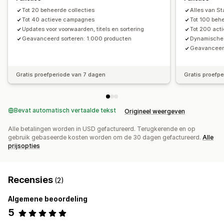
Tot 20 beheerde collecties
Alles van Sta
Tot 40 actieve campagnes
Tot 100 behe
Updates voor voorwaarden, titels en sortering
Tot 200 act
Geavanceerd sorteren: 1.000 producten
Dynamische 
Geavanceerd
Gratis proefperiode van 7 dagen
Gratis proefp
Bevat automatisch vertaalde tekst
Origineel weergeven
Alle betalingen worden in USD gefactureerd. Terugkerende en op
gebruik gebaseerde kosten worden om de 30 dagen gefactureerd.
Alle
prijsopties
Recensies
(2)
Algemene beoordeling
5