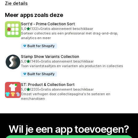
Zie details
Meer apps zoals deze
Sort'd ‑ Prime Collection Sort
van 5 sterren
5,0
(132)
•
Gratis abonnement beschikbaar
132 recensies in totaal
Sorteer collecties als een professional met drag-and-drop,
analytics en meer
Built for Shopify
Stamp Show Variants Collection
van 5 sterren
5,0
(149)
•
Gratis abonnement beschikbaar
149 recensies in totaal
Toon variantstaaltjes en varianten als producten in collecties
Built for Shopify
ST: Product & Collection Sort
van 5 sterren
5,0
(233)
•
Gratis abonnement beschikbaar
233 recensies in totaal
Omzet verhogen door collectiepagina's te sorteren en
merchandisen
Wil je een app toevoegen?