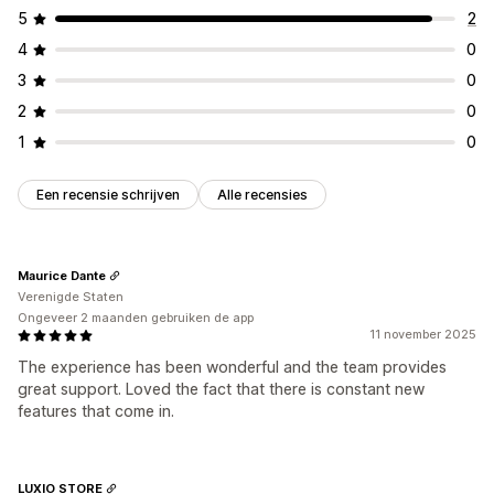
5
2
4
0
3
0
2
0
1
0
Een recensie schrijven
Alle recensies
Maurice Dante
Verenigde Staten
Ongeveer 2 maanden gebruiken de app
11 november 2025
The experience has been wonderful and the team provides
great support. Loved the fact that there is constant new
features that come in.
LUXIO STORE