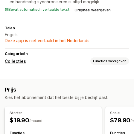
en handmatig synchroniseren is altijd mogelijk
Bevat automatisch vertaalde tekst
Origineel weergeven
Talen
Engels
Deze app is niet vertaald in het Nederlands
Categorieën
Collecties
Functies weergeven
Sorteeracties
Geautomatiseerd
Aangepaste regels
Producten pinnen
Prijs
Producten groeperen
Kies het abonnement dat het beste bij je bedrijf past.
Collectiebeheer
Updates in real time
Bulkbewerking
Starter
Scale
$19.90
$79.90
/maand
/
Functies
Functies