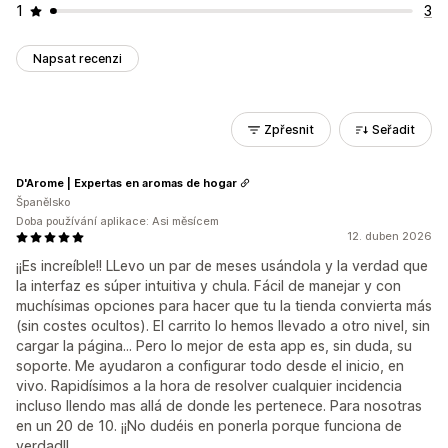
1
3
Napsat recenzi
Zpřesnit
Seřadit
D'Arome | Expertas en aromas de hogar
Španělsko
Doba používání aplikace: Asi měsícem
12. duben 2026
¡¡Es increíble!! LLevo un par de meses usándola y la verdad que
la interfaz es súper intuitiva y chula. Fácil de manejar y con
muchísimas opciones para hacer que tu la tienda convierta más
(sin costes ocultos). El carrito lo hemos llevado a otro nivel, sin
cargar la página... Pero lo mejor de esta app es, sin duda, su
soporte. Me ayudaron a configurar todo desde el inicio, en
vivo. Rapidísimos a la hora de resolver cualquier incidencia
incluso llendo mas allá de donde les pertenece. Para nosotras
en un 20 de 10. ¡¡No dudéis en ponerla porque funciona de
verdad!!