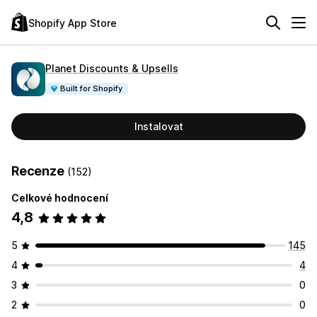
Shopify App Store
Planet Discounts & Upsells
Built for Shopify
Instalovat
Recenze
(152)
Celkové hodnocení
4,8
5
145
4
4
3
0
2
0