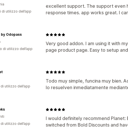
nia
excellent support. The support even 
 di utilizzo dell’app
response times. app works great. I c
t by Odopass
a
Very good addon. I am using it with 
o di utilizzo dell’app
page product page. Easy to setup and 
et
Todo muy simple, funcina muy bien. Ad
di utilizzo dell’app
lo resuelven inmediatamente mediante
oks
iti
I would definitely recommend Planet: 
di utilizzo dell’app
switched from Bold Discounts and have