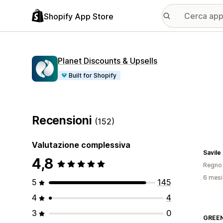
Shopify App Store
Planet Discounts & Upsells
Built for Shopify
Recensioni
(152)
Valutazione complessiva
Savile
4,8
Regno 
6 mesi 
5
145
4
4
3
0
GREE