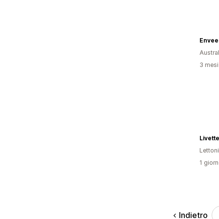
Envee
Austral
3 mesi 
Livett
Letton
1 giorn
Indietro