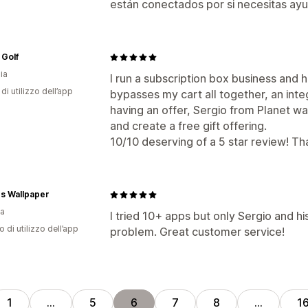
están conectados por si necesitas ay
 Golf
ia
I run a subscription box business and
di utilizzo dell’app
bypasses my cart all together, an integ
having an offer, Sergio from Planet w
and create a free gift offering.
10/10 deserving of a 5 star review! Th
es Wallpaper
ia
I tried 10+ apps but only Sergio and h
o di utilizzo dell’app
problem. Great customer service!
1
…
5
6
7
8
…
1