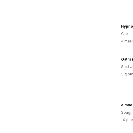
Hypno
Cile
4 mesi 
Gathr
Stati Un
5 giorn
elmod
Spagn
10 gior