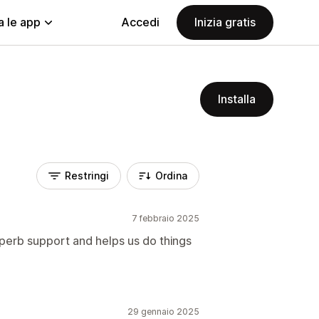
a le app
Accedi
Inizia gratis
Installa
Restringi
Ordina
7 febbraio 2025
erb support and helps us do things
29 gennaio 2025