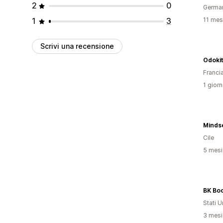
2
0
Germa
1
3
11 mesi
Scrivi una recensione
Odoki
Franci
1 giorn
Minds
Cile
5 mesi 
BK Bo
Stati Un
3 mesi 