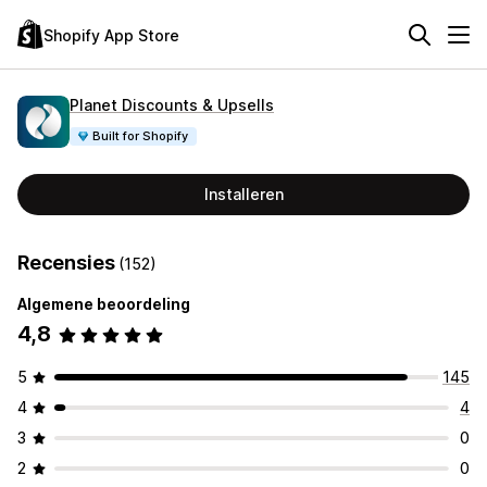
Shopify App Store
Planet Discounts & Upsells
Built for Shopify
Installeren
Recensies
(152)
Algemene beoordeling
4,8
5
145
4
4
3
0
2
0