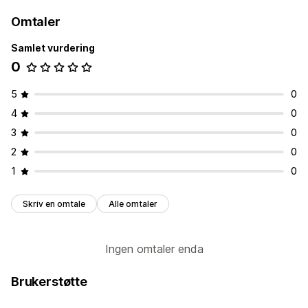
Priser
Varianter
SKU-er
Multibutikk
Automatisk
Omtaler
Varsler og rapporter
Samlet vurdering
Dataimport og -eksport
0
5
0
4
0
3
0
2
0
1
0
Skriv en omtale
Alle omtaler
Ingen omtaler enda
Brukerstøtte