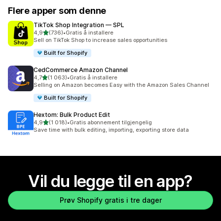
Flere apper som denne
TikTok Shop Integration — SPL
av 5 stjerner
4,9
(736)
•
Gratis å installere
Totalt 736 omtaler
Sell on TikTok Shop to increase sales opportunities
Built for Shopify
CedCommerce Amazon Channel
av 5 stjerner
4,7
(1 063)
•
Gratis å installere
Totalt 1063 omtaler
Selling on Amazon becomes Easy with the Amazon Sales Channel
Built for Shopify
Hextom: Bulk Product Edit
av 5 stjerner
4,9
(1 018)
•
Gratis abonnement tilgjengelig
Totalt 1018 omtaler
Save time with bulk editing, importing, exporting store data
Vil du legge til en app?
Prøv Shopify gratis i tre dager