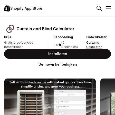
Shopify App Store
Curtain and Blind Calculator
Prijs
Beoordeling
Ontwikkelaar
Gratis proefperiode
(0
Curtains
0,0
beschikbaar
Recensies)
Calculator
Installeren
Demowinkel bekijken