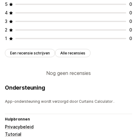
5
0
4
0
3
0
2
0
1
0
Een recensie schrijven
Alle recensies
Nog geen recensies
Ondersteuning
App-ondersteuning wordt verzorgd door Curtains Calculator .
Hulpbronnen
Privacybeleid
Tutorial