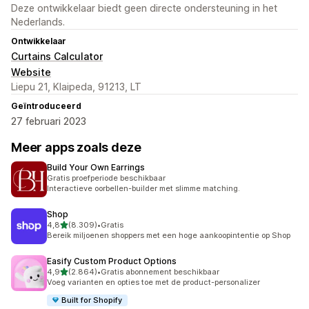
Deze ontwikkelaar biedt geen directe ondersteuning in het
Nederlands.
Ontwikkelaar
Curtains Calculator
Website
Liepu 21, Klaipeda, 91213, LT
Geïntroduceerd
27 februari 2023
Meer apps zoals deze
Build Your Own Earrings
Gratis proefperiode beschikbaar
Interactieve oorbellen-builder met slimme matching.
Shop
van 5 sterren
4,8
(8.309)
•
Gratis
8309 recensies in totaal
Bereik miljoenen shoppers met een hoge aankoopintentie op Shop
Easify Custom Product Options
van 5 sterren
4,9
(2.864)
•
Gratis abonnement beschikbaar
2864 recensies in totaal
Voeg varianten en opties toe met de product-personalizer
Built for Shopify