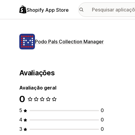
Shopify App Store
Podo Pals Collection Manager
Avaliações
Avaliação geral
0
5
0
4
0
3
0