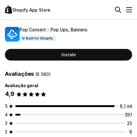
Shopify App Store
Pop Convert ‑ Pop Ups, Banners
Built for Shopify
Instale
Avaliações
(8 580)
Avaliação geral
4,9
5
8,1 mil
4
391
3
35
2
6