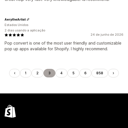
AerytheArtist
Estados Unidos
2 dias usando a aplicação
24 de junho de 2026
Pop convert is one of the most user friendly and customizable
pop up apps available for Shopify. I highly recommend.
1
2
3
4
5
6
858